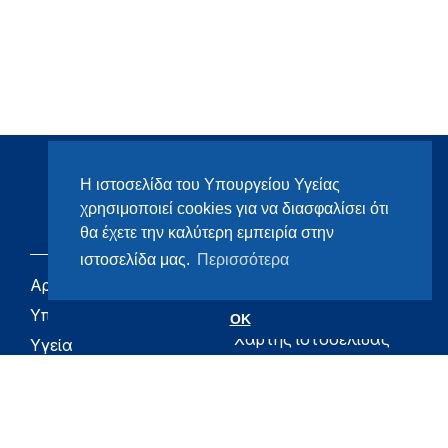
Η ιστοσελίδα του Υπουργείου Υγείας
χρησιμοποιεί cookies για να διασφαλίσει ότι
θα έχετε την καλύτερη εμπειρία στην
ιστοσελίδα μας.
Περισσότερα
Αρχική
eHealth - Ηλεκτρονική
Υγεία
Υπουργείο
OK
Χάρτης ιστοσελίδας
Υγεία
Όροι χρήσης
Εφημερίδα της
Υπηρεσίας
Δήλωση
προσβασιμότητας
Για τον Πολίτη