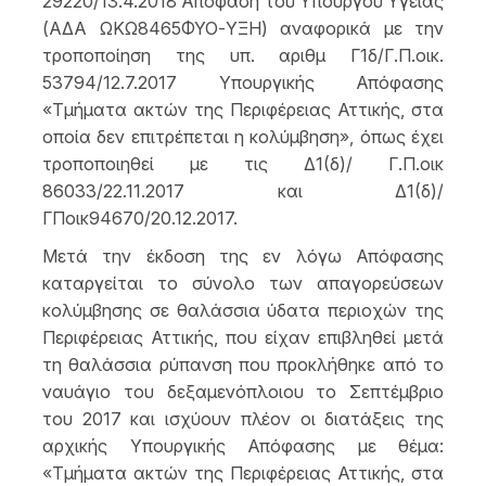
29220/13.4.2018 Απόφαση του Υπουργού Υγείας
(ΑΔΑ ΩΚΩ8465ΦΥΟ-ΥΞΗ) αναφορικά με την
τροποποίηση της υπ. αριθμ Γ1δ/Γ.Π.οικ.
53794/12.7.2017 Υπουργικής Απόφασης
«Τμήματα ακτών της Περιφέρειας Αττικής, στα
οποία δεν επιτρέπεται η κολύμβηση», όπως έχει
τροποποιηθεί με τις Δ1(δ)/ Γ.Π.οικ
86033/22.11.2017 και Δ1(δ)/
ΓΠοικ94670/20.12.2017.
Μετά την έκδοση της εν λόγω Απόφασης
καταργείται το σύνολο των απαγορεύσεων
κολύμβησης σε θαλάσσια ύδατα περιοχών της
Περιφέρειας Αττικής, που είχαν επιβληθεί μετά
τη θαλάσσια ρύπανση που προκλήθηκε από το
ναυάγιο του δεξαμενόπλοιου το Σεπτέμβριο
του 2017 και ισχύουν πλέον οι διατάξεις της
αρχικής Υπουργικής Απόφασης με θέμα:
«Τμήματα ακτών της Περιφέρειας Αττικής, στα