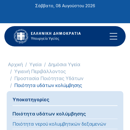
Σημείωση:
Σάββατο, 08 Αυγούστου 2026
Αυτός
ο
ιστότοπος
περιλαμβάνει
ένα
σύστημα
προσβασιμότητας.
Αρχική
Υγεία
Δημόσια Υγεία
Υγιεινή Περιβάλλοντος
Προστασία Ποιότητας Υδάτων
Ποιότητα υδάτων κολύμβησης
Υποκατηγορίες
Ποιότητα υδάτων κολύμβησης
Ποιότητα νερού κολυμβητικών δεξαμενών