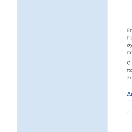
Επ
Πα
σχ
π
Ο 
πα
Σ
Δ