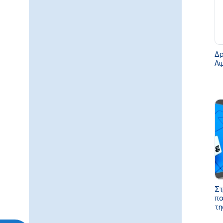
Δρ
Αι
Στ
πα
τη