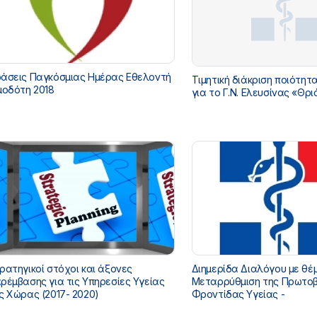
άσεις Παγκόσμιας Ημέρας Εθελοντή
Τιμητική διάκριση ποιότητ
μοδότη 2018
για το Γ.Ν. Ελευσίνας «Θρι
ρατηγικοί στόχοι και άξονες
Διημερίδα Διαλόγου με θέμ
ρέμβασης για τις Υπηρεσίες Υγείας
Μεταρρύθμιση της Πρωτο
ς Χώρας (2017- 2020)
Φροντίδας Υγείας -