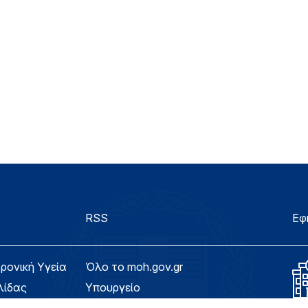
RSS
Εφ
τρονική Υγεία
Όλο το moh.gov.gr
λίδας
Υπουργείο