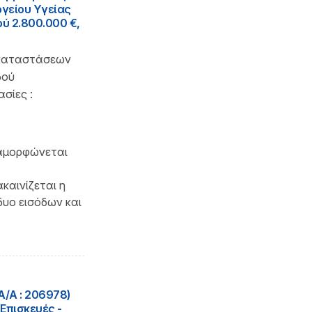
γείου Υγείας
ού 2.800.000 €,
γκαταστάσεων
δού
σίες :
ιαμορφώνεται
καινίζεται η
δυο εισόδων και
/A : 206978)
Επισκευές -