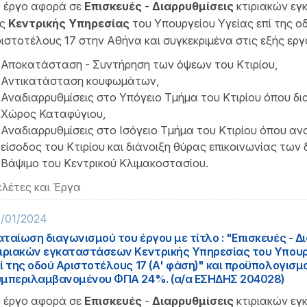
 έργο αφορά σε
Επισκευές
-
Διαρρυθμίσεις
κτιριακών ε
ης
Κεντρικής Υπηρεσίας
του Υπουργείου Υγείας επί της ο
ιστοτέλους 17 στην Αθήνα και συγκεκριμένα στις εξής εργα
Αποκατάσταση - Συντήρηση των όψεων του Κτιρίου,
Αντικατάσταση κουφωμάτων,
Αναδιαρρυθμίσεις στο Υπόγειο Τμήμα του Κτιρίου όπου δ
Χώρος Καταφύγιου,
Αναδιαρρυθμίσεις στο Ισόγειο Τμήμα του Κτιρίου όπου ανα
είσοδος του Κτιρίου και διάνοιξη θύρας επικοινωνίας των 
Βάψιμο του Κεντρικού Κλιμακοστασίου.
λέτες και Έργα
/01/2024
ταίωση διαγωνισμού του έργου με τίτλο : "Επισκευές - Δ
ιριακών εγκαταστάσεων Κεντρικής Υπηρεσίας του Υπουρ
ί της οδού Αριστοτέλους 17 (Α' φάση)" και προϋπολογισμ
μπεριλαμβανομένου ΦΠΑ 24%. (α/α ΕΣΗΔΗΣ 204028)
 έργο αφορά σε
Επισκευές
-
Διαρρυθμίσεις
κτιριακών ε