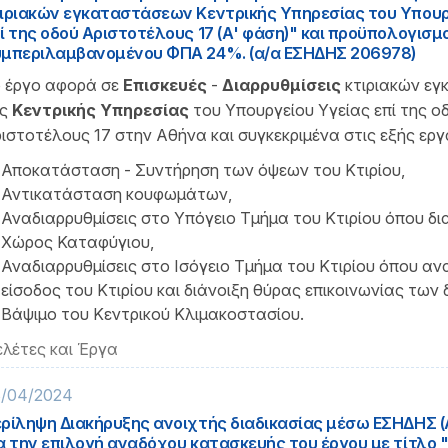
ιριακών εγκαταστάσεων Κεντρικής Υπηρεσίας του Υπουρ
ί της οδού Αριστοτέλους 17 (Α' φάση)" και προϋπολογισμ
μπεριλαμβανομένου ΦΠΑ 24%. (α/α ΕΣΗΔΗΣ 206978)
 έργο αφορά σε
Επισκευές
-
Διαρρυθμίσεις
κτιριακών ε
ς
Κεντρικής Υπηρεσίας
του Υπουργείου Υγείας επί της ο
ιστοτέλους 17 στην Αθήνα και συγκεκριμένα στις εξής εργα
Αποκατάσταση - Συντήρηση των όψεων του Κτιρίου,
Αντικατάσταση κουφωμάτων,
Αναδιαρρυθμίσεις στο Υπόγειο Τμήμα του Κτιρίου όπου δ
Χώρος Καταφύγιου,
Αναδιαρρυθμίσεις στο Ισόγειο Τμήμα του Κτιρίου όπου ανα
είσοδος του Κτιρίου και διάνοιξη θύρας επικοινωνίας των 
Βάψιμο του Κεντρικού Κλιμακοστασίου.
λέτες και Έργα
/04/2024
ρίληψη Διακήρυξης ανοιχτής διαδικασίας μέσω ΕΣΗΔΗΣ (A
α την επιλογή αναδόχου κατασκευής του έργου με τίτλο "