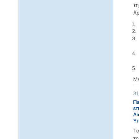
τη
Αρ
Με
31
Πε
επ
Δι
Υπ
Το
τ