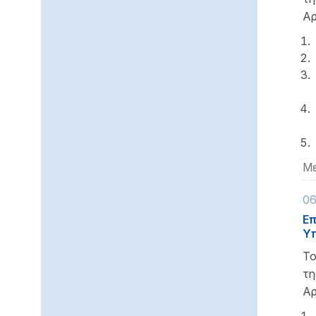
Αρ
Με
06
Επ
Υπ
Το
τ
Αρ