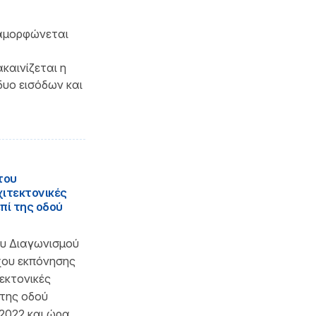
ιαμορφώνεται
καινίζεται η
δυο εισόδων και
του
ιτεκτονικές
επί της οδού
υ Διαγωνισμού
χου εκπόνησης
εκτονικές
 της οδού
/2022 και ώρα