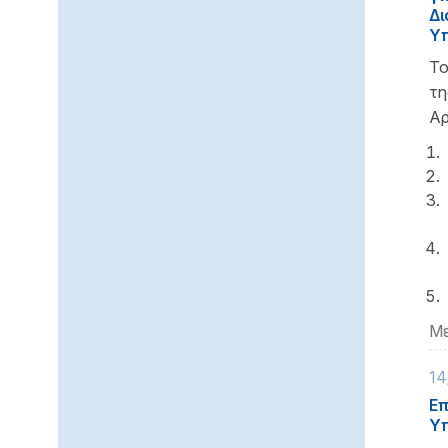
Δι
Υπ
Το
τ
Αρ
Με
14
Επ
Υπ