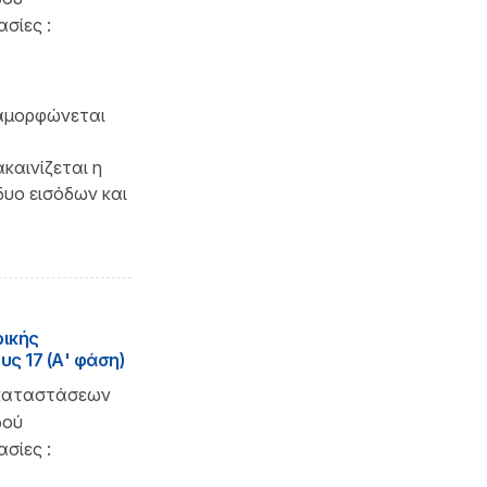
σίες :
ιαμορφώνεται
καινίζεται η
δυο εισόδων και
ρικής
ς 17 (Α' φάση)
γκαταστάσεων
δού
σίες :