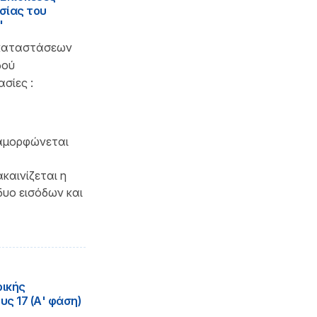
σίας του
"
γκαταστάσεων
δού
σίες :
ιαμορφώνεται
καινίζεται η
δυο εισόδων και
ρικής
ς 17 (Α' φάση)