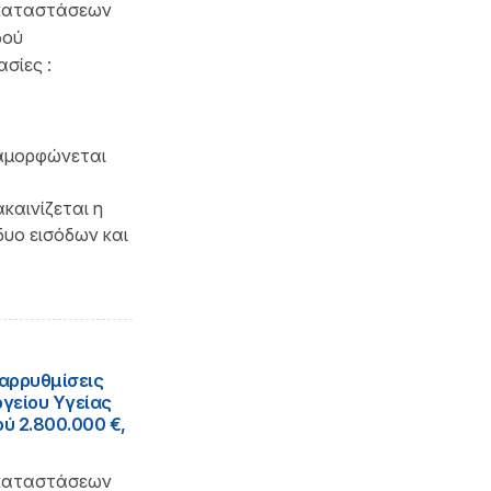
γκαταστάσεων
δού
σίες :
ιαμορφώνεται
καινίζεται η
δυο εισόδων και
ιαρρυθμίσεις
γείου Υγείας
ού 2.800.000 €,
γκαταστάσεων