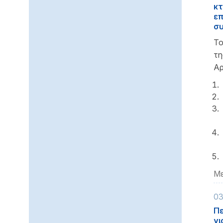
κτ
επ
συ
Το
τη
Αρ
Με
03
Πε
γι