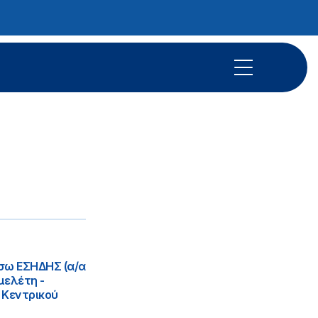
έσω ΕΣΗΔΗΣ (α/α
μελέτη -
 Κεντρικού