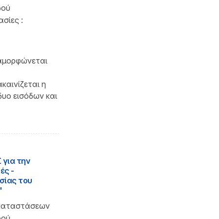
δού
σίες :
ιαμορφώνεται
καινίζεται η
δυο εισόδων και
 για την
ές -
σίας του
"
γκαταστάσεων
δού