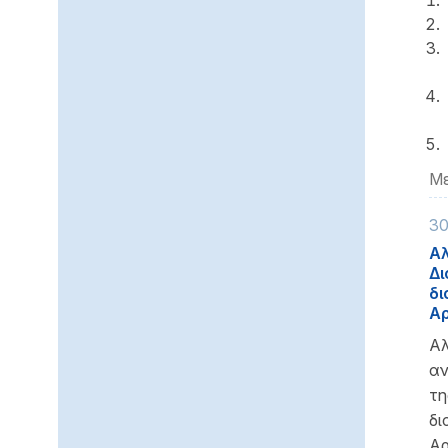
Με
30
Αλ
Δι
δι
Αρ
Αλ
αν
τη
δι
Αρ