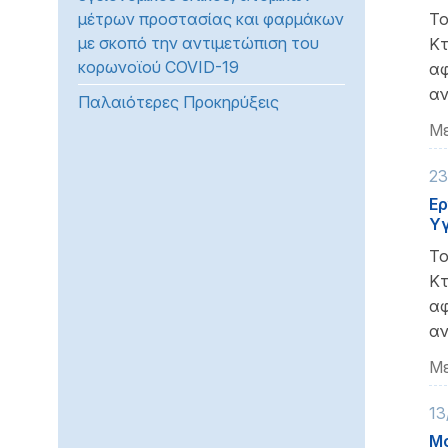
μέτρων προστασίας και φαρμάκων
Το
προβλήματα
με σκοπό την αντιμετώπιση του
όρασης
Κτ
κορωνοϊού COVID-19
που
αφ
χρησιμοποιούν
αν
Παλαιότερες Προκηρύξεις
πρόγραμμα
Με
ανάγνωσης
οθόνης
23
Πατήστε
Ερ
Control-
Υγ
F10
Το
για
Κτ
να
αφ
ανοίξετε
αν
ένα
μενού
Με
προσβασιμότητας.
13
Μα