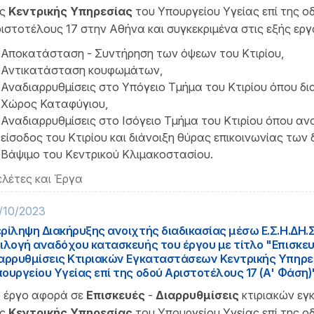
ς
Κεντρικής Υπηρεσίας
του Υπουργείου Υγείας επί της ο
ιστοτέλους 17 στην Αθήνα και συγκεκριμένα στις εξής εργα
Αποκατάσταση - Συντήρηση των όψεων του Κτιρίου,
Αντικατάσταση κουφωμάτων,
Αναδιαρρυθμίσεις στο Υπόγειο Τμήμα του Κτιρίου όπου δ
Χώρος Καταφύγιου,
Αναδιαρρυθμίσεις στο Ισόγειο Τμήμα του Κτιρίου όπου ανα
είσοδος του Κτιρίου και διάνοιξη θύρας επικοινωνίας των 
Βάψιμο του Κεντρικού Κλιμακοστασίου.
λέτες και Έργα
/10/2023
ρίληψη Διακήρυξης ανοιχτής διαδικασίας μέσω Ε.Σ.Η.ΔΗ.Σ
ιλογή αναδόχου κατασκευής του έργου με τίτλο "Επισκευ
αρρυθμίσεις Κτιριακών Εγκαταστάσεων Κεντρικής Υπηρε
ουργείου Υγείας επί της οδού Αριστοτέλους 17 (Α' Φάση)
 έργο αφορά σε
Επισκευές
-
Διαρρυθμίσεις
κτιριακών ε
ης
Κεντρικής Υπηρεσίας
του Υπουργείου Υγείας επί της ο