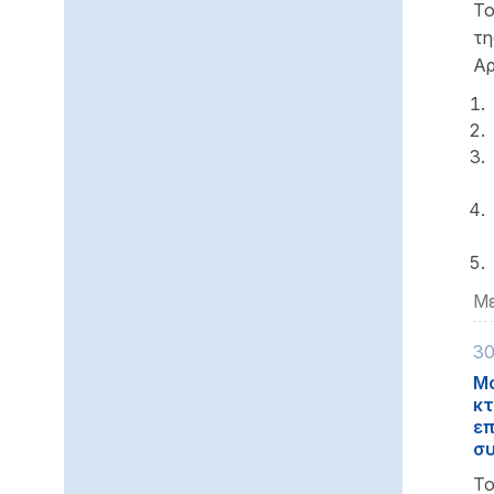
Το
τ
Αρ
Με
30
Μα
κτ
επ
συ
Το