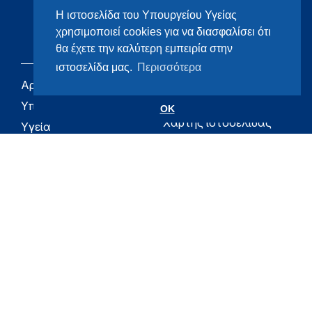
Η ιστοσελίδα του Υπουργείου Υγείας
χρησιμοποιεί cookies για να διασφαλίσει ότι
θα έχετε την καλύτερη εμπειρία στην
ιστοσελίδα μας.
Περισσότερα
Αρχική
eHealth - Ηλεκτρονική
Υγεία
Υπουργείο
OK
Χάρτης ιστοσελίδας
Υγεία
Όροι χρήσης
Εφημερίδα της
Υπηρεσίας
Δήλωση
προσβασιμότητας
Για τον Πολίτη
Επικοινωνία
RSS