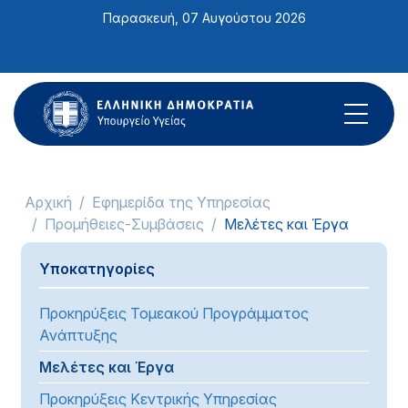
Σημείωση:
Παρασκευή, 07 Αυγούστου 2026
Αυτός
ο
ιστότοπος
περιλαμβάνει
ένα
σύστημα
προσβασιμότητας.
Αρχική
Εφημερίδα της Υπηρεσίας
Προμήθειες-Συμβάσεις
Μελέτες και Έργα
Υποκατηγορίες
Προκηρύξεις Τομεακού Προγράμματος
Ανάπτυξης
Μελέτες και Έργα
Προκηρύξεις Κεντρικής Υπηρεσίας