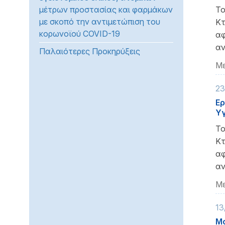
μέτρων προστασίας και φαρμάκων
Το
προβλήματα
με σκοπό την αντιμετώπιση του
όρασης
Κτ
κορωνοϊού COVID-19
που
αφ
χρησιμοποιούν
αν
Παλαιότερες Προκηρύξεις
πρόγραμμα
Με
ανάγνωσης
οθόνης
23
Πατήστε
Ερ
Control-
Υγ
F10
Το
για
Κτ
να
αφ
ανοίξετε
αν
ένα
μενού
Με
προσβασιμότητας.
13
Μα