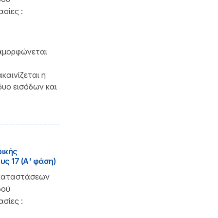
σίες :
ιαμορφώνεται
καινίζεται η
δυο εισόδων και
ρικής
ς 17 (Α' φάση)
γκαταστάσεων
δού
σίες :