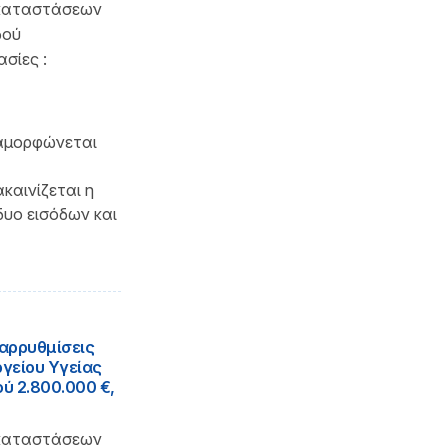
γκαταστάσεων
δού
σίες :
ιαμορφώνεται
καινίζεται η
δυο εισόδων και
ιαρρυθμίσεις
γείου Υγείας
ού 2.800.000 €,
γκαταστάσεων