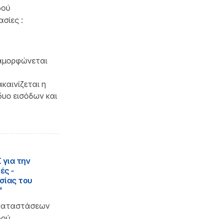
δού
σίες :
ιαμορφώνεται
καινίζεται η
δυο εισόδων και
 για την
ές -
σίας του
"
γκαταστάσεων
δού