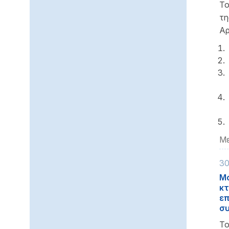
Το
τ
Αρ
Με
30
Μα
κτ
επ
συ
Το