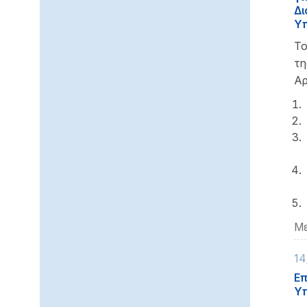
Δι
Υπ
Το
τ
Αρ
Με
14
Επ
Υπ