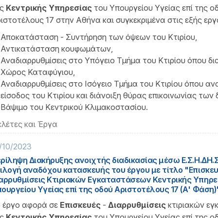
ς
Κεντρικής Υπηρεσίας
του Υπουργείου Υγείας επί της ο
ιστοτέλους 17 στην Αθήνα και συγκεκριμένα στις εξής εργα
Αποκατάσταση - Συντήρηση των όψεων του Κτιρίου,
Αντικατάσταση κουφωμάτων,
Αναδιαρρυθμίσεις στο Υπόγειο Τμήμα του Κτιρίου όπου δ
Χώρος Καταφύγιου,
Αναδιαρρυθμίσεις στο Ισόγειο Τμήμα του Κτιρίου όπου ανα
είσοδος του Κτιρίου και διάνοιξη θύρας επικοινωνίας των 
Βάψιμο του Κεντρικού Κλιμακοστασίου.
λέτες και Έργα
/10/2023
ρίληψη Διακήρυξης ανοιχτής διαδικασίας μέσω Ε.Σ.Η.ΔΗ.Σ
ιλογή αναδόχου κατασκευής του έργου με τίτλο "Επισκευ
αρρυθμίσεις Κτιριακών Εγκαταστάσεων Κεντρικής Υπηρε
ουργείου Υγείας επί της οδού Αριστοτέλους 17 (Α' Φάση)
 έργο αφορά σε
Επισκευές
-
Διαρρυθμίσεις
κτιριακών ε
ης
Κεντρικής Υπηρεσίας
του Υπουργείου Υγείας επί της ο