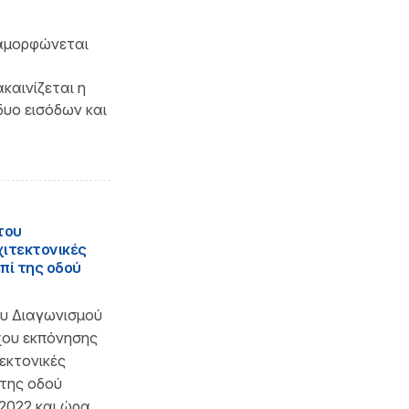
ιαμορφώνεται
καινίζεται η
δυο εισόδων και
του
ιτεκτονικές
επί της οδού
υ Διαγωνισμού
χου εκπόνησης
εκτονικές
 της οδού
/2022 και ώρα