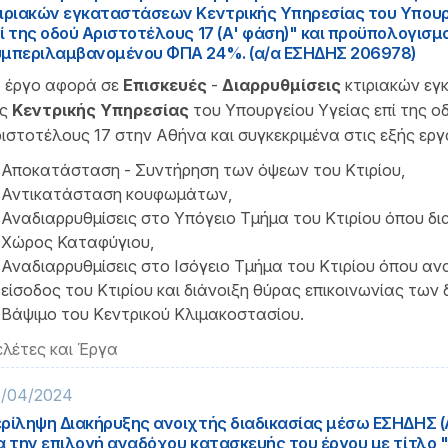
ιριακών εγκαταστάσεων Κεντρικής Υπηρεσίας του Υπουρ
ί της οδού Αριστοτέλους 17 (Α' φάση)" και προϋπολογισμ
μπεριλαμβανομένου ΦΠΑ 24%. (α/α ΕΣΗΔΗΣ 206978)
 έργο αφορά σε
Επισκευές
-
Διαρρυθμίσεις
κτιριακών ε
ς
Κεντρικής Υπηρεσίας
του Υπουργείου Υγείας επί της ο
ιστοτέλους 17 στην Αθήνα και συγκεκριμένα στις εξής εργα
Αποκατάσταση - Συντήρηση των όψεων του Κτιρίου,
Αντικατάσταση κουφωμάτων,
Αναδιαρρυθμίσεις στο Υπόγειο Τμήμα του Κτιρίου όπου δ
Χώρος Καταφύγιου,
Αναδιαρρυθμίσεις στο Ισόγειο Τμήμα του Κτιρίου όπου ανα
είσοδος του Κτιρίου και διάνοιξη θύρας επικοινωνίας των 
Βάψιμο του Κεντρικού Κλιμακοστασίου.
λέτες και Έργα
/04/2024
ρίληψη Διακήρυξης ανοιχτής διαδικασίας μέσω ΕΣΗΔΗΣ (A
α την επιλογή αναδόχου κατασκευής του έργου με τίτλο "