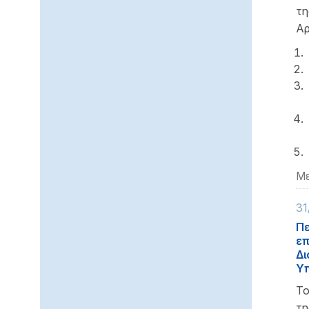
τη
Αρ
Με
31
Πε
επ
Δι
Υπ
Το
τ