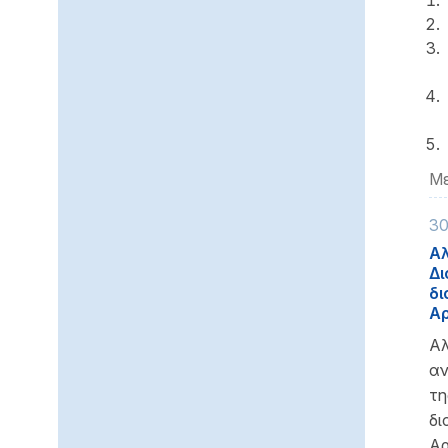
Με
30
Αλ
Δι
δι
Αρ
Αλ
αν
τη
δι
Αρ