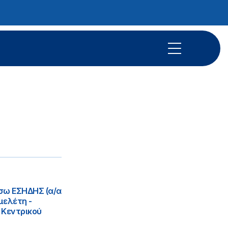
έσω ΕΣΗΔΗΣ (α/α
μελέτη -
 Κεντρικού