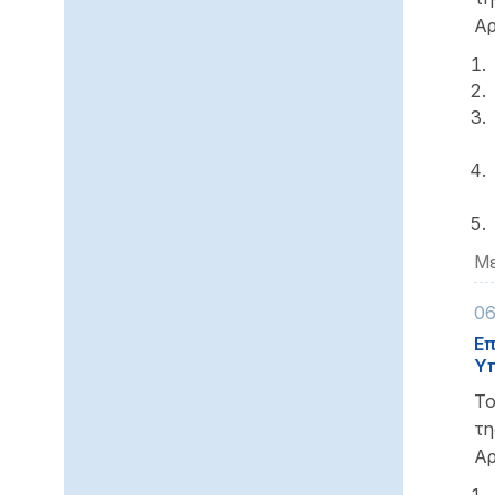
Αρ
Με
06
Επ
Υπ
Το
τ
Αρ