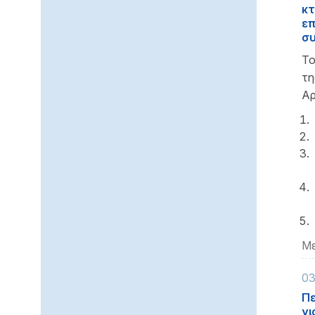
κτ
επ
συ
Το
τη
Αρ
Με
03
Πε
γι