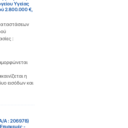
γείου Υγείας
ού 2.800.000 €,
γκαταστάσεων
δού
σίες :
ιαμορφώνεται
καινίζεται η
δυο εισόδων και
/A : 206978)
Επισκευές -