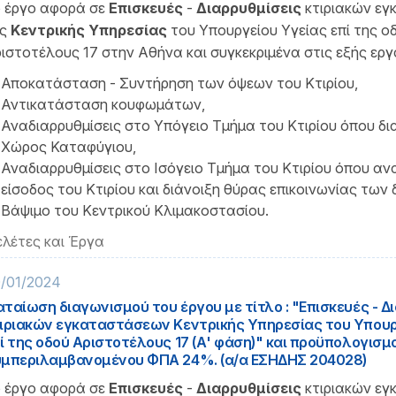
 έργο αφορά σε
Επισκευές
-
Διαρρυθμίσεις
κτιριακών ε
ης
Κεντρικής Υπηρεσίας
του Υπουργείου Υγείας επί της ο
ιστοτέλους 17 στην Αθήνα και συγκεκριμένα στις εξής εργα
Αποκατάσταση - Συντήρηση των όψεων του Κτιρίου,
Αντικατάσταση κουφωμάτων,
Αναδιαρρυθμίσεις στο Υπόγειο Τμήμα του Κτιρίου όπου δ
Χώρος Καταφύγιου,
Αναδιαρρυθμίσεις στο Ισόγειο Τμήμα του Κτιρίου όπου ανα
είσοδος του Κτιρίου και διάνοιξη θύρας επικοινωνίας των 
Βάψιμο του Κεντρικού Κλιμακοστασίου.
λέτες και Έργα
/01/2024
ταίωση διαγωνισμού του έργου με τίτλο : "Επισκευές - Δ
ιριακών εγκαταστάσεων Κεντρικής Υπηρεσίας του Υπουρ
ί της οδού Αριστοτέλους 17 (Α' φάση)" και προϋπολογισμ
μπεριλαμβανομένου ΦΠΑ 24%. (α/α ΕΣΗΔΗΣ 204028)
 έργο αφορά σε
Επισκευές
-
Διαρρυθμίσεις
κτιριακών ε