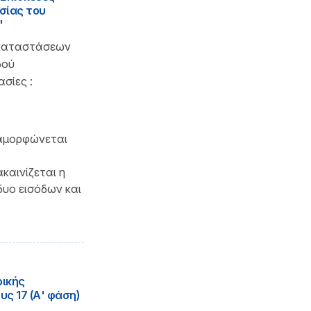
σίας του
"
γκαταστάσεων
δού
σίες :
ιαμορφώνεται
καινίζεται η
δυο εισόδων και
ρικής
ς 17 (Α' φάση)