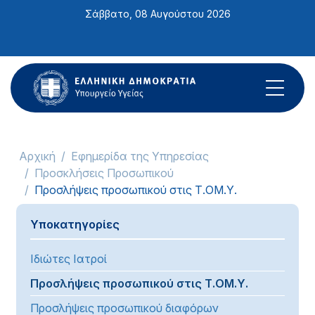
Σημείωση:
Σάββατο, 08 Αυγούστου 2026
Αυτός
ο
ιστότοπος
περιλαμβάνει
ένα
σύστημα
προσβασιμότητας.
Αρχική
Εφημερίδα της Υπηρεσίας
Προσκλήσεις Προσωπικού
Προσλήψεις προσωπικού στις Τ.ΟΜ.Υ.
Υποκατηγορίες
Ιδιώτες Ιατροί
Προσλήψεις προσωπικού στις Τ.ΟΜ.Υ.
Προσλήψεις προσωπικού διαφόρων