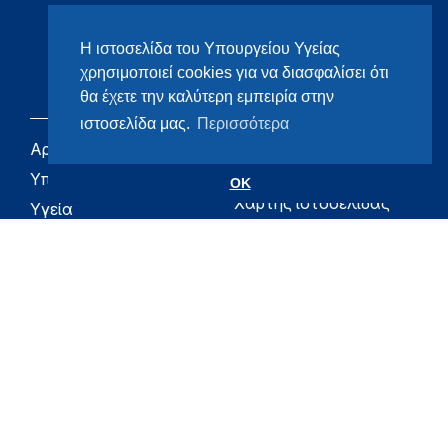
Η ιστοσελίδα του Υπουργείου Υγείας
χρησιμοποιεί cookies για να διασφαλίσει ότι
θα έχετε την καλύτερη εμπειρία στην
ιστοσελίδα μας.
Περισσότερα
Αρχική
eHealth - Ηλεκτρονική
Υγεία
Υπουργείο
OK
Χάρτης ιστοσελίδας
Υγεία
Όροι χρήσης
Εφημερίδα της
Υπηρεσίας
Δήλωση
προσβασιμότητας
Για τον Πολίτη
Επικοινωνία
RSS