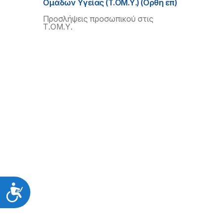
Ομάδων Υγείας (Τ.ΟΜ.Υ.) (Ορθή επ)
Προσλήψεις προσωπικού στις
Τ.ΟΜ.Υ.
Προσιτότητα