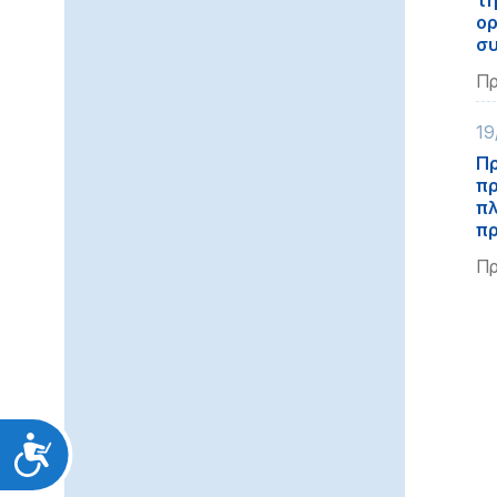
τη
ορ
συ
Πρ
19
Πρ
πρ
πλ
πρ
Πρ
Προσιτότητα