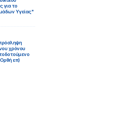
δικαίου
 για το
μάδων Υγείας"
 πρόσληψη
ένου χρόνου
ατοδοτούμενο
Ορθή επ)