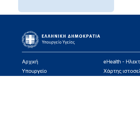
Αρχική
eHealth - Ηλεκ
Υπουργείο
Χάρτης ιστοσε
Υγεία
Όροι χρήσης
Εφημερίδα της Υπηρεσίας
Δήλωση προσβ
Για τον Πολίτη
Επικοινωνία
Copyright © Υπουργείο Υγείας 2026