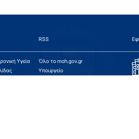
RSS
Εφ
τρονική Υγεία
Όλο το moh.gov.gr
λίδας
Υπουργείο
Υγεία
ασιμότητας
Εφημερίδα της Υπηρεσίας
Για τον Πολίτη
eHealth - Ηλεκτρονική Υγεία