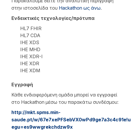
Παρακαλούμε δείτε την αναλυτική περιγραφή
στην ιστοσελίδα του
Hackathon ως άνω
.
Ενδεικτικές τεχνολογίες/πρότυπα
HL7 FHIR
HL7 CDA
IHE XDS
IHE MHD
IHE XDR-I
IHE XDR
IHE XDM
Εγγραφή
Κάθε ενδιαφερόμενη ομάδα μπορεί να εγγραφεί
στο Hackathon μέσω του παρακάτω συνδέσμου:
http://mkt.spms.min-
saude.pt/w/67e7xePFSebVX0wPd9ge7a3c4c91e!u
egu=es9wwgrekchdzw9x