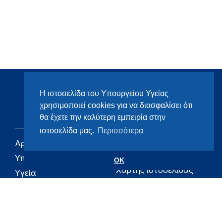
Η ιστοσελίδα του Υπουργείου Υγείας
χρησιμοποιεί cookies για να διασφαλίσει ότι
θα έχετε την καλύτερη εμπειρία στην
ιστοσελίδα μας.
Περισσότερα
Αρχική
eHealth - Ηλεκτρονική
Υγεία
Υπουργείο
OK
Χάρτης ιστοσελίδας
Υγεία
Όροι χρήσης
Εφημερίδα της
Υπηρεσίας
Δήλωση
προσβασιμότητας
Για τον Πολίτη