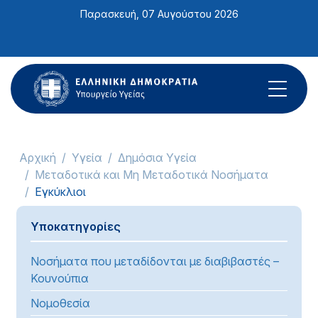
Σημείωση:
Παρασκευή, 07 Αυγούστου 2026
Αυτός
ο
ιστότοπος
περιλαμβάνει
ένα
σύστημα
προσβασιμότητας.
Αρχική
Υγεία
Δημόσια Υγεία
Μεταδοτικά και Μη Μεταδοτικά Νοσήματα
Εγκύκλιοι
Υποκατηγορίες
Νοσήματα που μεταδίδονται με διαβιβαστές –
Κουνούπια
Νομοθεσία