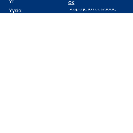
Υπουργείο
OK
Χάρτης ιστοσελίδας
Υγεία
Όροι χρήσης
Εφημερίδα της
Υπηρεσίας
Δήλωση
προσβασιμότητας
Για τον Πολίτη
Επικοινωνία
RSS
Όλο το moh.gov.gr
Υπουργείο
Υγεία
Εφημερίδα της Υπηρεσίας
Για τον Πολίτη