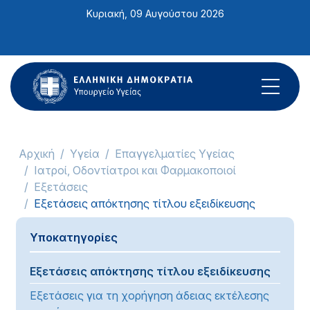
Σημείωση:
Κυριακή, 09 Αυγούστου 2026
Αυτός
ο
ιστότοπος
περιλαμβάνει
ένα
σύστημα
προσβασιμότητας.
Αρχική
Υγεία
Επαγγελματίες Υγείας
Ιατροί, Οδοντίατροι και Φαρμακοποιοί
Εξετάσεις
Εξετάσεις απόκτησης τίτλου εξειδίκευσης
Υποκατηγορίες
Εξετάσεις απόκτησης τίτλου εξειδίκευσης
Εξετάσεις για τη χορήγηση άδειας εκτέλεσης