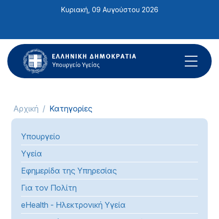
Σημείωση:
Κυριακή, 09 Αυγούστου 2026
Αυτός
ο
ιστότοπος
περιλαμβάνει
ένα
σύστημα
προσβασιμότητας.
Αρχική
Κατηγορίες
Υπουργείο
Υγεία
Εφημερίδα της Υπηρεσίας
Για τον Πολίτη
eHealth - Ηλεκτρονική Υγεία