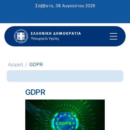
Σημείωση:
Σάββατο, 08 Αυγούστου 2026
Αυτός
ο
ιστότοπος
περιλαμβάνει
ένα
σύστημα
προσβασιμότητας.
Αρχική
GDPR
GDPR