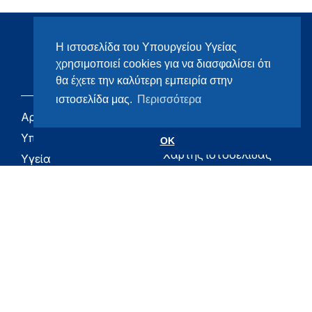
Η ιστοσελίδα του Υπουργείου Υγείας
χρησιμοποιεί cookies για να διασφαλίσει ότι
θα έχετε την καλύτερη εμπειρία στην
ιστοσελίδα μας.
Περισσότερα
Αρχική
eHealth - Ηλεκτρονική
Υγεία
Υπουργείο
OK
Χάρτης ιστοσελίδας
Υγεία
Όροι χρήσης
Εφημερίδα της
Υπηρεσίας
Δήλωση
προσβασιμότητας
Για τον Πολίτη
Επικοινωνία
RSS