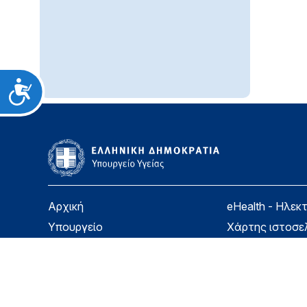
Προσιτότητα
Αρχική
eHealth - Ηλεκ
Υπουργείο
Χάρτης ιστοσε
Υγεία
Όροι χρήσης
Εφημερίδα της Υπηρεσίας
Δήλωση προσβ
Για τον Πολίτη
Επικοινωνία