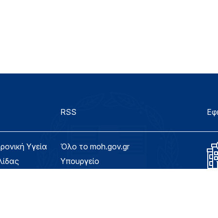
RSS
Εφ
τρονική Υγεία
Όλο το moh.gov.gr
λίδας
Υπουργείο
Υγεία
ασιμότητας
Εφημερίδα της Υπηρεσίας
Για τον Πολίτη