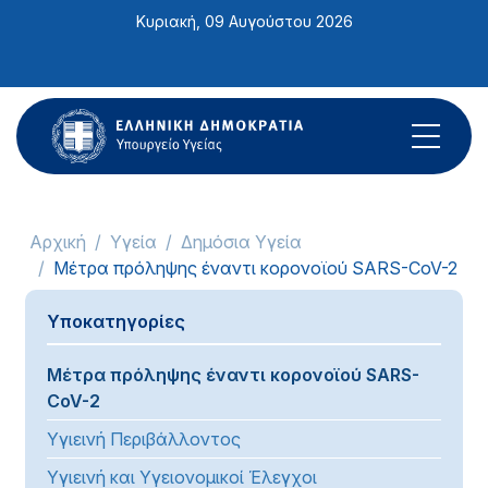
Σημείωση:
Κυριακή, 09 Αυγούστου 2026
Αυτός
ο
ιστότοπος
περιλαμβάνει
ένα
σύστημα
προσβασιμότητας.
Αρχική
Υγεία
Δημόσια Υγεία
Μέτρα πρόληψης έναντι κορονοϊού SARS-CoV-2
Υποκατηγορίες
Μέτρα πρόληψης έναντι κορονοϊού SARS-
CoV-2
Υγιεινή Περιβάλλοντος
Υγιεινή και Υγειονομικοί Έλεγχοι