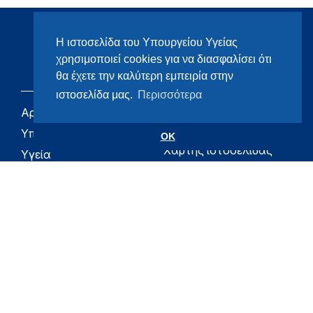
Η ιστοσελίδα του Υπουργείου Υγείας
χρησιμοποιεί cookies για να διασφαλίσει ότι
θα έχετε την καλύτερη εμπειρία στην
ιστοσελίδα μας.
Περισσότερα
Αρχική
eHealth - Ηλεκτρονική
Υγεία
Υπουργείο
OK
Χάρτης ιστοσελίδας
Υγεία
Όροι χρήσης
Εφημερίδα της
Υπηρεσίας
Δήλωση
προσβασιμότητας
Για τον Πολίτη
Επικοινωνία
RSS