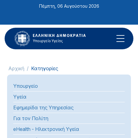
Σημείωση:
Πέμπτη, 06 Αυγούστου 2026
Αυτός
ο
ιστότοπος
περιλαμβάνει
ένα
σύστημα
προσβασιμότητας.
Αρχική
Κατηγορίες
Υπουργείο
Υγεία
Εφημερίδα της Υπηρεσίας
Για τον Πολίτη
eHealth - Ηλεκτρονική Υγεία