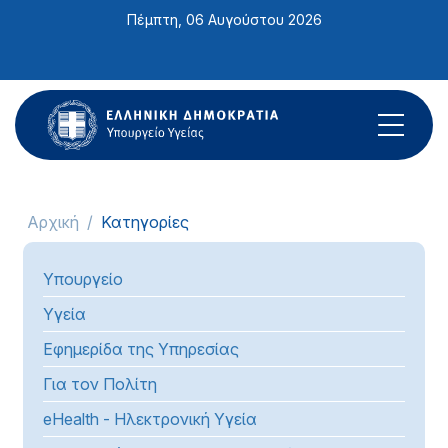
Σημείωση:
Πέμπτη, 06 Αυγούστου 2026
Αυτός
ο
ιστότοπος
περιλαμβάνει
ένα
σύστημα
προσβασιμότητας.
Αρχική
Κατηγορίες
Υπουργείο
Υγεία
Εφημερίδα της Υπηρεσίας
Για τον Πολίτη
eHealth - Ηλεκτρονική Υγεία