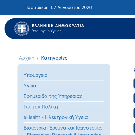
Σημείωση:
Παρασκευή, 07 Αυγούστου 2026
Αυτός
ο
ιστότοπος
περιλαμβάνει
ένα
σύστημα
προσβασιμότητας.
Αρχική
Κατηγορίες
Πατήστε
Control-
Υπουργείο
F11
για
Υγεία
να
Εφημερίδα της Υπηρεσίας
προσαρμόσετε
τον
Για τον Πολίτη
ιστότοπο
eHealth - Ηλεκτρονική Υγεία
στα
άτομα
Βιοϊατρική Έρευνα και Καινοτομία
με