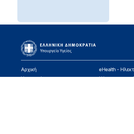
Αρχική
eHealth - Ηλεκ
Υπουργείο
Χάρτης ιστοσε
Υγεία
Όροι χρήσης
Εφημερίδα της Υπηρεσίας
Δήλωση προσβ
Για τον Πολίτη
Επικοινωνία