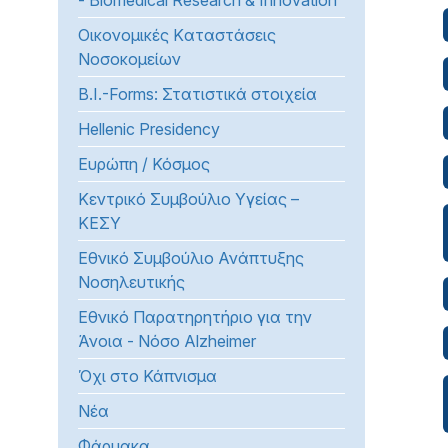
- Biomedical Research & Innovation
προβλήματα
Οικονομικές Kαταστάσεις
όρασης
Νοσοκομείων
που
χρησιμοποιούν
B.I.-Forms: Στατιστικά στοιχεία
πρόγραμμα
Hellenic Presidency
ανάγνωσης
οθόνης
Ευρώπη / Κόσμος
Πατήστε
Κεντρικό Συμβούλιο Υγείας –
Control-
ΚΕΣΥ
F10
Εθνικό Συμβούλιο Ανάπτυξης
για
Νοσηλευτικής
να
ανοίξετε
Εθνικό Παρατηρητήριο για την
ένα
Άνοια - Νόσο Alzheimer
μενού
Όχι στο Κάπνισμα
προσβασιμότητας.
Νέα
Φάρμακα