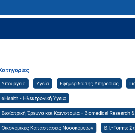
Κατηγορίες
Υπουργείο
Υγεία
Εφημερίδα της Υπηρεσίας
Γι
eHealth - Ηλεκτρονική Υγεία
Βιοϊατρική Έρευνα και Καινοτομία - Biomedical Research &
Οικονομικές Kαταστάσεις Νοσοκομείων
B.I.-Forms: Σ