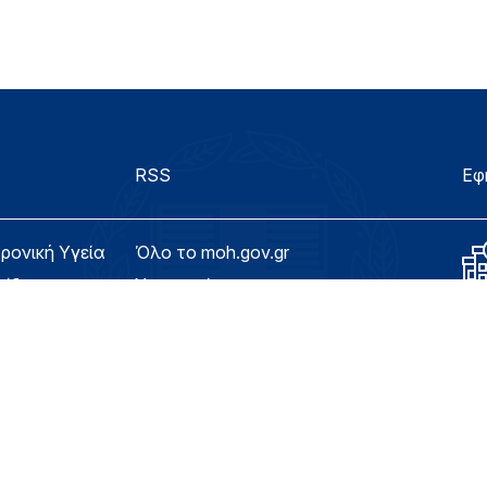
RSS
Εφ
τρονική Υγεία
Όλο το moh.gov.gr
λίδας
Υπουργείο
Υγεία
ασιμότητας
Εφημερίδα της Υπηρεσίας
Για τον Πολίτη
eHealth - Ηλεκτρονική Υγεία