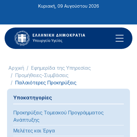
Σημείωση:
Κυριακή, 09 Αυγούστου 2026
Αυτός
ο
ιστότοπος
περιλαμβάνει
ένα
σύστημα
προσβασιμότητας.
Αρχική
Εφημερίδα της Υπηρεσίας
Προμήθειες-Συμβάσεις
Παλαιότερες Προκηρύξεις
Υποκατηγορίες
Προκηρύξεις Τομεακού Προγράμματος
Ανάπτυξης
Μελέτες και Έργα