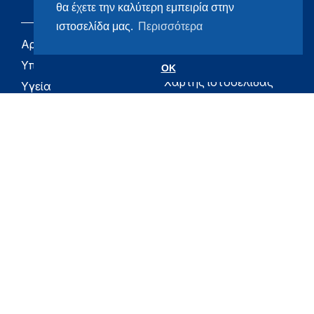
θα έχετε την καλύτερη εμπειρία στην
ιστοσελίδα μας.
Περισσότερα
Αρχική
eHealth - Ηλεκτρονική
Υγεία
Υπουργείο
OK
Χάρτης ιστοσελίδας
Υγεία
Όροι χρήσης
Εφημερίδα της
Υπηρεσίας
Δήλωση
προσβασιμότητας
Για τον Πολίτη
Επικοινωνία
RSS
Όλο το moh.gov.gr
Υπουργείο