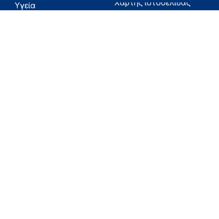
Χάρτης ιστοσελίδας
Υγεία
Όροι χρήσης
Εφημερίδα της
Υπηρεσίας
Δήλωση
προσβασιμότητας
Για τον Πολίτη
Επικοινωνία
RSS
Όλο το moh.gov.gr
Υπουργείο
Υγεία
Εφημερίδα της Υπηρεσίας
Για τον Πολίτη
eHealth - Ηλεκτρονική Υγεία