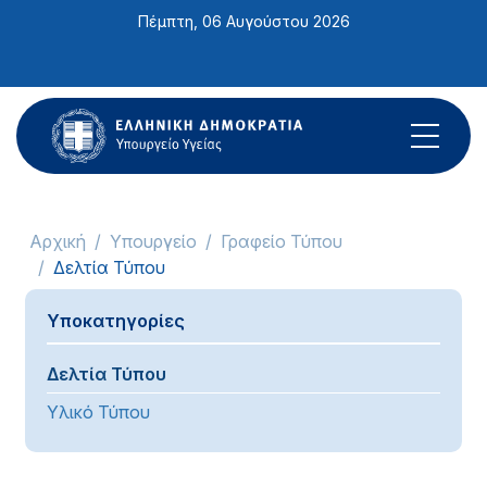
Σημείωση:
Πέμπτη, 06 Αυγούστου 2026
Αυτός
ο
ιστότοπος
περιλαμβάνει
ένα
σύστημα
προσβασιμότητας.
Αρχική
Υπουργείο
Γραφείο Τύπου
Δελτία Τύπου
Υποκατηγορίες
Δελτία Τύπου
Υλικό Τύπου