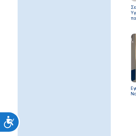
Σε
Υγ
πα
κα
Εγ
Νο
Προσιτότητα