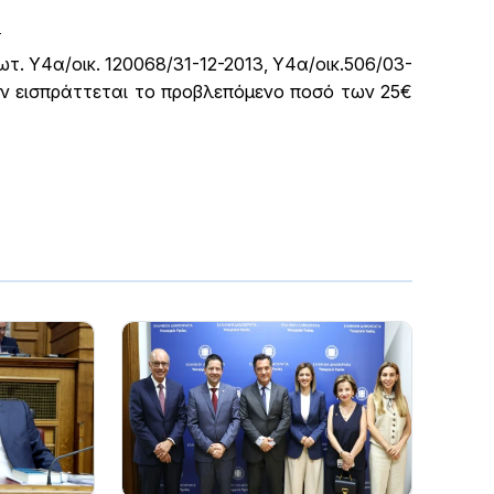
Σ
ωτ. Υ4α/οικ. 120068/31-12-2013, Υ4α/οικ.506/03-
δεν εισπράττεται το προβλεπόμενο ποσό των 25€