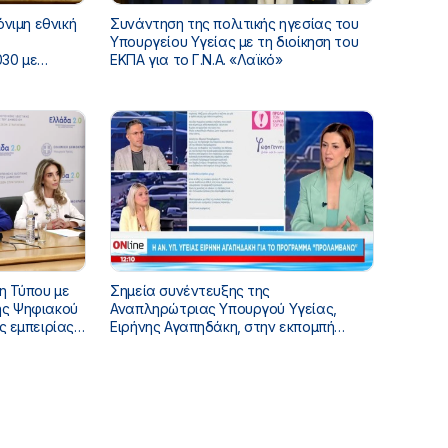
όνιμη εθνική
Συνάντηση της πολιτικής ηγεσίας του
Υπουργείου Υγείας με τη διοίκηση του
30 με
ΕΚΠΑ για το Γ.Ν.Α. «Λαϊκό»
η Τύπου με
Σημεία συνέντευξης της
Αναπληρώτριας Υπουργού Υγείας,
ς εμπειρίας
Ειρήνης Αγαπηδάκη, στην εκπομπή
α του ΕΣΥ»
«ONLINE», με τους Σταύρο Ιωαννίδη και
Χρύσα Μπάτου