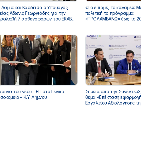
 Λαμία και Καρδίτσα ο Υπουργός
«Το είπαμε, το κάναμε»: Μ
είας Άδωνις Γεωργιάδης για την
πολιτική το πρόγραμμα
ραλαβή 7 ασθενοφόρων του ΕΚΑΒ
«ΠΡΟΛΑΜΒΑΝΩ» έως το 20
ι τα εγκαίνια του ΚΥ Σοφάδων
κάλυψη από τον Τακτικό
Προϋπολογισμό
καίνια του νέου ΤΕΠ στο Γενικό
Σημεία από την Συνέντευξ
σοκομείο – Κ.Υ. Λήμνου
θέμα «Επέκταση εφαρμογής Ψηφιακού
Εργαλείου Αξιολόγησης τη
του ασθενή στα νοσοκομεί