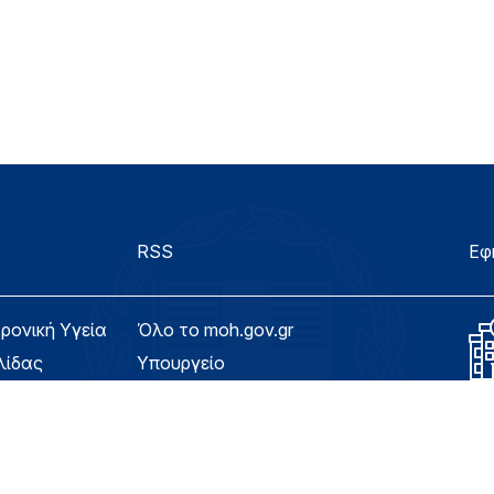
RSS
Εφ
τρονική Υγεία
Όλο το moh.gov.gr
λίδας
Υπουργείο
Υγεία
ασιμότητας
Εφημερίδα της Υπηρεσίας
Για τον Πολίτη