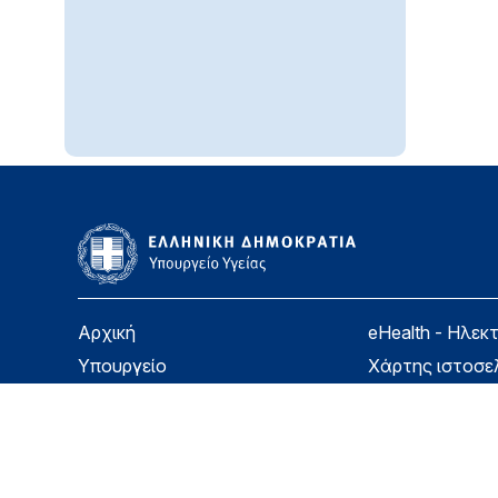
Αρχική
eHealth - Ηλεκ
Υπουργείο
Χάρτης ιστοσε
Υγεία
Όροι χρήσης
Εφημερίδα της Υπηρεσίας
Δήλωση προσβ
Για τον Πολίτη
Επικοινωνία