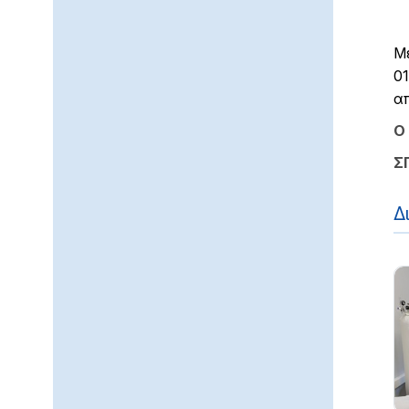
Με
01
απ
Ο
Σ
Δ