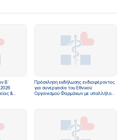
ν Β΄
Πρόσκληση εκδήλωσης ενδιαφέροντος
 2026
για συνεργασία του Εθνικού
είας &
Οργανισμού Φαρμάκων με υπαλλήλους
διαφόρων ειδικοτήτων με καθεστώς
έκδοσης αποδείξεων παροχής
υπηρεσιών για κάλυψη αναγκών - ΟΡΘΗ