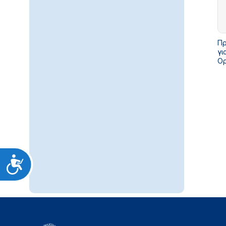
Πρ
γι
Ορ
δι
έκ
υπ
Προσιτότητα