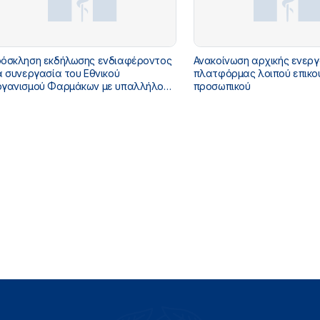
όσκληση εκδήλωσης ενδιαφέροντος
Ανακοίνωση αρχικής ενερ
α συνεργασία του Εθνικού
πλατφόρμας λοιπού επικο
γανισμού Φαρμάκων με υπαλλήλους
προσωπικού
αφόρων ειδικοτήτων με καθεστώς
δοσης αποδείξεων παροχής
ηρεσιών για κάλυψη αναγκών