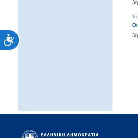
3η
16
Οι
3η
Προσιτότητα