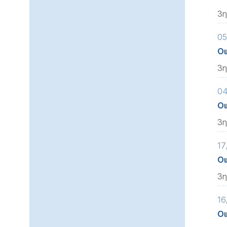
3η
05
Οι
3η
04
Οι
3η
17
Οι
3η
16
Οι