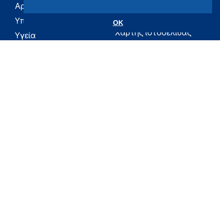
Αρχική
eHealth - Ηλεκτρονική
Υγεία
Υπουργείο
OK
Χάρτης ιστοσελίδας
Υγεία
Όροι χρήσης
Εφημερίδα της
Υπηρεσίας
Δήλωση
προσβασιμότητας
Για τον Πολίτη
Επικοινωνία
RSS
Όλο το moh.gov.gr
Υπουργείο
Υγεία
Εφημερίδα της Υπηρεσίας