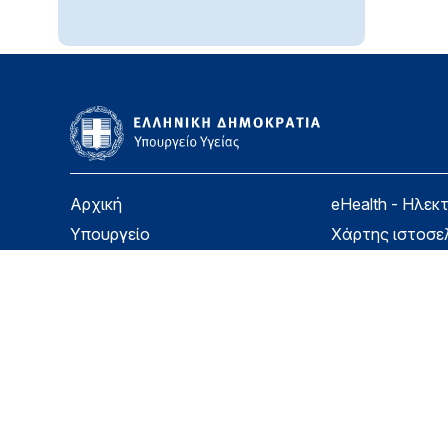
Αρχική
eHealth - Ηλεκ
Υπουργείο
Χάρτης ιστοσε
Υγεία
Όροι χρήσης
Εφημερίδα της Υπηρεσίας
Δήλωση προσβ
Για τον Πολίτη
Επικοινωνία