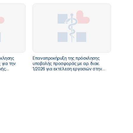
για τα έτη
έτος 2026
σκλησης
Επαναπροκήρυξη της πρόσκλησης
 για την
υποβολής προσφοράς με αρ. διακ.
κής
1/2026 για εκτέλεση εργασιών στην
ς και την
κατασκήνωση των υπαλλήλων του
άστασης
Υπουργείου Υγείας - 3/2026
 της οδού
γείου Υγείας