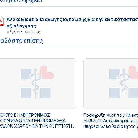
εντρικό αρχείο
Ανακοίνωση διεξαγωγής κλήρωσης για την αντικατάσταση
αξιολόγησης
Μέγεθος: 406.2 KB
ιαβάστε επίσης
ΟΙΚΤΟΣ ΗΛΕΚΤΡΟΝΙΚΟΣ
Προκήρυξη Ανοικτού Ηλεκτ
ΑΓΩΝΙΣΜΟΣ ΓΙΑ ΤΗΝ ΠΡΟΜΗΘΕΙΑ
Διεθνούς Διαγωνισμού για
ΛΛΩΝ ΧΑΡΤΟΥ ΓΙΑ ΤΗΝ ΕΚΤΥΠΩΣΗ
υπηρεσιών καθαριότητας γ
ΤΥΠΟΥ ΕΝΗΜΕΡΩΤΙΚΟΥ ΥΛΙΚΟΥ
του Υπουργείου Υγείας, δι
ΩΓΗΣ ΥΓΕΙΑΣ(ΦΥΛΛΑΔΙΑ ΚΑΙ ΑΦΙΣΕΣ
δώδεκα (12) μηνών, με δικ