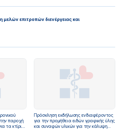
 μελών επιτροπών διενέργειας και
ρονικού
Πρόσκληση εκδήλωσης ενδιαφέροντος
 την παροχή
για την προμήθεια ειδών γραφικής ύλης
ια τα κτίρια
και συναφών υλικών για την κάλυψη
άρκειας
αναγκών των υπηρεσιών του
αίωμα
Υπουργείου Υγείας για το οικονομικό