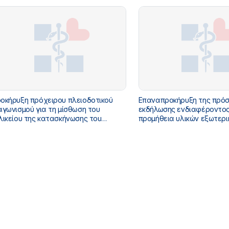
Α.) ΓΙΑ ΤΙΣ ΑΝΑΓΚΕΣ ΤΟΥ ΥΠΟΥΡΓΕΙΟΥ
προαίρεσης έξι (6) μηνών (
ΕΙΑΣ ΓΙΑ ΤΟ ΕΤΟΣ 2026
2026,2027,2028».)
οκήρυξη πρόχειρου πλειοδοτικού
Επαναπροκήρυξη της πρό
αγωνισμού για τη μίσθωση του
εκδήλωσης ενδιαφέροντος
λικείου της κατασκήνωσης του
προμήθεια υλικών εξωτερι
ουργείου Υγείας στον Άγιο Ανδρέα
αντικεραυνικής προστασία
τικής - Αρ. Διακ. 4/2026
παροχή υπηρεσιών εγκατ
αλεξικέραυνου στο κτίριο
Μακεδονίας 6-8 του Υπουρ