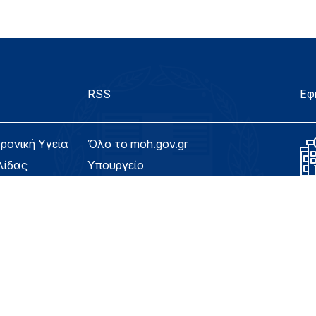
RSS
Εφ
τρονική Υγεία
Όλο το moh.gov.gr
λίδας
Υπουργείο
Υγεία
ασιμότητας
Εφημερίδα της Υπηρεσίας
Για τον Πολίτη
eHealth - Ηλεκτρονική Υγεία