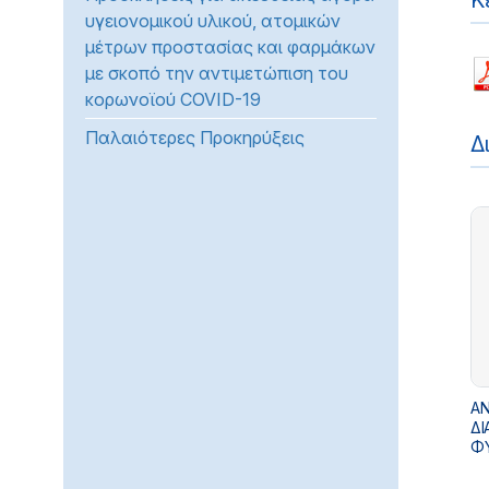
Κ
υγειονομικού υλικού, ατομικών
προβλήματα
μέτρων προστασίας και φαρμάκων
όρασης
με σκοπό την αντιμετώπιση του
που
κορωνοϊού COVID-19
χρησιμοποιούν
πρόγραμμα
Παλαιότερες Προκηρύξεις
Δ
ανάγνωσης
οθόνης
Πατήστε
Control-
F10
για
να
ανοίξετε
ένα
μενού
ΑΝ
προσβασιμότητας.
ΔΙ
ΦΥ
ΕΝ
ΑΓ