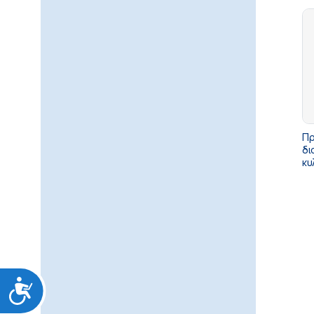
Κ.
ΥΓ
Πρ
δι
κυ
Υπ
Ατ
Προσιτότητα