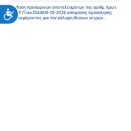
Έκδοση προσωρινών αποτελεσμάτων της αριθμ. πρωτ.
Προσιτότητα
Γ4γ/Γ.Π.οικ.25449/8-05-2024 απόφασης πρόσκλησης
ενδιαφέροντος για την κάλυψη θέσεων ιατρών
υπηρεσίας υπαίθρου