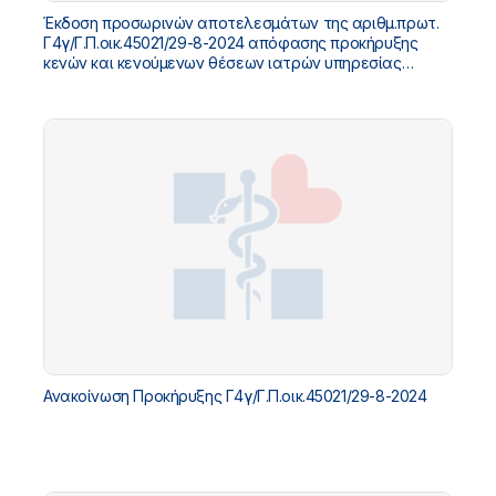
Έκδοση προσωρινών αποτελεσμάτων της αριθμ.πρωτ.
Γ4γ/Γ.Π.οικ.45021/29-8-2024 απόφασης προκήρυξης
κενών και κενούμενων θέσεων ιατρών υπηρεσίας
υπαίθρου
Ανακοίνωση Προκήρυξης Γ4γ/Γ.Π.οικ.45021/29-8-2024