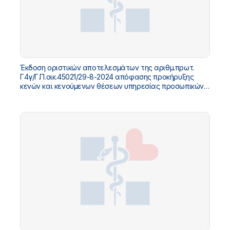
Έκδοση οριστικών αποτελεσμάτων της αριθμ.πρωτ.
Γ4γ/Γ.Π.οικ.45021/29-8-2024 απόφασης προκήρυξης
κενών και κενούμενων θέσεων υπηρεσίας προσωπικών
ιατρών.