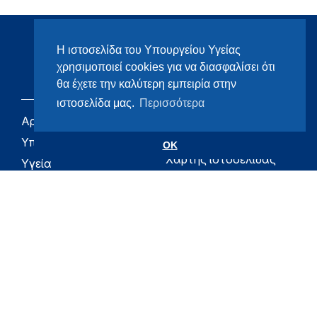
Η ιστοσελίδα του Υπουργείου Υγείας
χρησιμοποιεί cookies για να διασφαλίσει ότι
θα έχετε την καλύτερη εμπειρία στην
ιστοσελίδα μας.
Περισσότερα
Αρχική
eHealth - Ηλεκτρονική
Υγεία
Υπουργείο
OK
Χάρτης ιστοσελίδας
Υγεία
Όροι χρήσης
Εφημερίδα της
Υπηρεσίας
Δήλωση
προσβασιμότητας
Για τον Πολίτη
Επικοινωνία
RSS