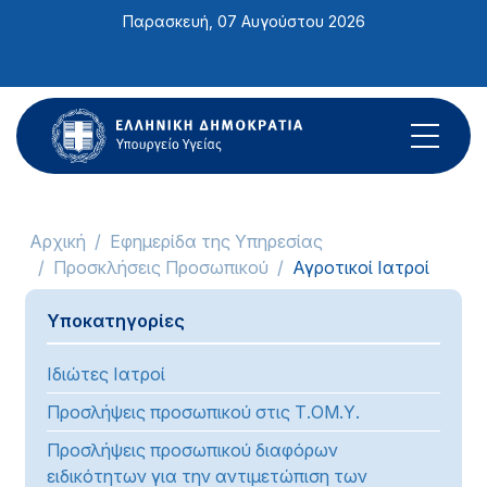
Σημείωση:
Παρασκευή, 07 Αυγούστου 2026
Αυτός
ο
ιστότοπος
περιλαμβάνει
ένα
σύστημα
προσβασιμότητας.
Αρχική
Εφημερίδα της Υπηρεσίας
Προσκλήσεις Προσωπικού
Αγροτικοί Ιατροί
Υποκατηγορίες
Ιδιώτες Ιατροί
Προσλήψεις προσωπικού στις Τ.ΟΜ.Υ.
Προσλήψεις προσωπικού διαφόρων
ειδικότητων για την αντιμετώπιση των