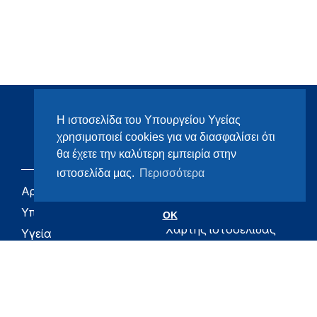
Η ιστοσελίδα του Υπουργείου Υγείας
χρησιμοποιεί cookies για να διασφαλίσει ότι
θα έχετε την καλύτερη εμπειρία στην
ιστοσελίδα μας.
Περισσότερα
Αρχική
eHealth - Ηλεκτρονική
Υγεία
Υπουργείο
OK
Χάρτης ιστοσελίδας
Υγεία
Όροι χρήσης
Εφημερίδα της
Υπηρεσίας
Δήλωση
προσβασιμότητας
Για τον Πολίτη
Επικοινωνία