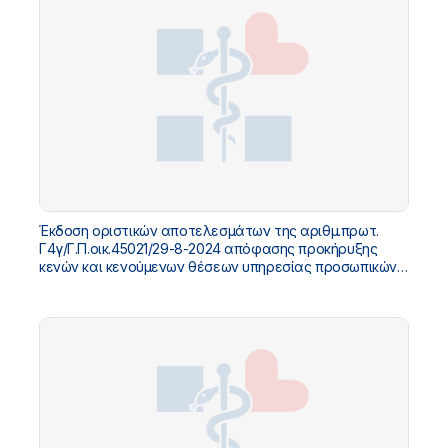
Έκδοση οριστικών αποτελεσμάτων της αριθμ.πρωτ.
Γ4γ/Γ.Π.οικ.45021/29-8-2024 απόφασης προκήρυξης
κενών και κενούμενων θέσεων υπηρεσίας προσωπικών
ιατρών.