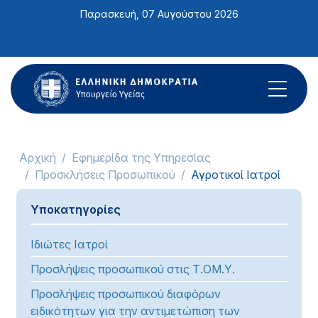
Σημείωση:
Παρασκευή, 07 Αυγούστου 2026
Αυτός
ο
ιστότοπος
περιλαμβάνει
ένα
σύστημα
προσβασιμότητας.
Αρχική
Εφημερίδα της Υπηρεσίας
Προσκλήσεις Προσωπικού
Αγροτικοί Ιατροί
Υποκατηγορίες
Ιδιώτες Ιατροί
Προσλήψεις προσωπικού στις Τ.ΟΜ.Υ.
Προσλήψεις προσωπικού διαφόρων
ειδικότητων για την αντιμετώπιση των