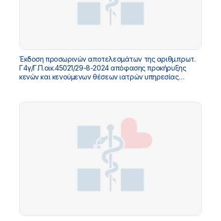
Έκδοση προσωρινών αποτελεσμάτων της αριθμ.πρωτ.
Γ4γ/Γ.Π.οικ.45021/29-8-2024 απόφασης προκήρυξης
κενών και κενούμενων θέσεων ιατρών υπηρεσίας
υπαίθρου