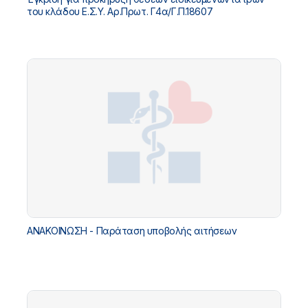
του κλάδου Ε.Σ.Υ. Αρ.Πρωτ. Γ4α/Γ.Π.18607
ΑΝΑΚΟΙΝΩΣΗ - Παράταση υποβολής αιτήσεων