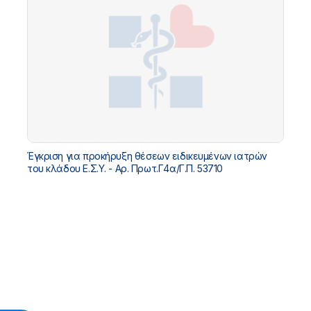
Έγκριση για προκήρυξη θέσεων ειδικευμένων ιατρών
του κλάδου Ε.Σ.Υ. - Αρ. Πρωτ.Γ4α/Γ.Π. 53710