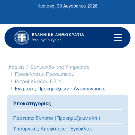
Σημείωση:
Κυριακή, 09 Αυγούστου 2026
Αυτός
ο
ιστότοπος
περιλαμβάνει
ένα
σύστημα
προσβασιμότητας.
Αρχική
Εφημερίδα της Υπηρεσίας
Προσκλήσεις Προσωπικού
Ιατροί Κλάδου Ε.Σ.Υ.
Εγκρίσεις Προκηρύξεων - Ανακοινώσεις
Υποκατηγορίες
Πρότυπα Έντυπα (Προκηρύξεων κλπ.)
Υπουργικές Αποφάσεις - Εγκύκλιοι