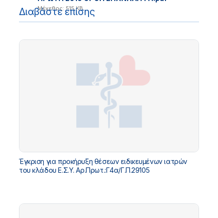
Μέγεθος: 515 KB
Διαβάστε επίσης
Έγκριση για προκήρυξη θέσεων ειδικευμένων ιατρών
του κλάδου Ε.Σ.Υ. Αρ.Πρωτ.:Γ4α/Γ.Π.29105