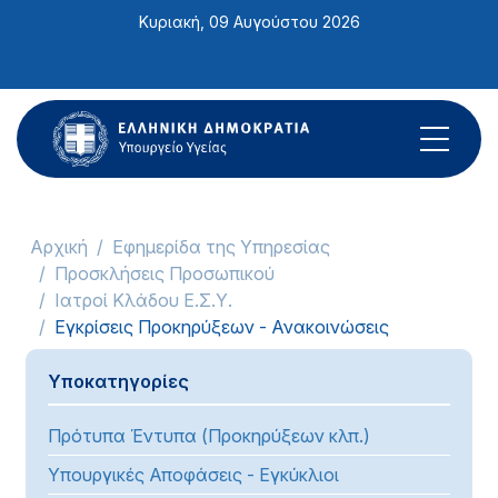
Σημείωση:
Κυριακή, 09 Αυγούστου 2026
Αυτός
ο
ιστότοπος
περιλαμβάνει
ένα
σύστημα
προσβασιμότητας.
Αρχική
Εφημερίδα της Υπηρεσίας
Προσκλήσεις Προσωπικού
Ιατροί Κλάδου Ε.Σ.Υ.
Εγκρίσεις Προκηρύξεων - Ανακοινώσεις
Υποκατηγορίες
Πρότυπα Έντυπα (Προκηρύξεων κλπ.)
Υπουργικές Αποφάσεις - Εγκύκλιοι