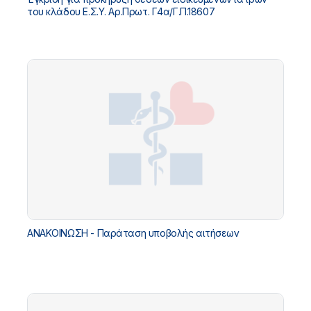
του κλάδου Ε.Σ.Υ. Αρ.Πρωτ. Γ4α/Γ.Π.18607
ΑΝΑΚΟΙΝΩΣΗ - Παράταση υποβολής αιτήσεων