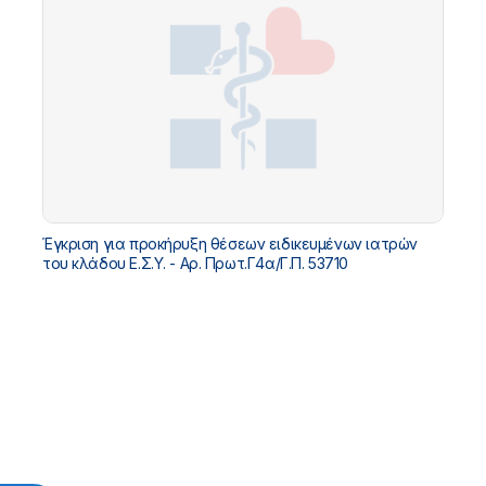
Έγκριση για προκήρυξη θέσεων ειδικευμένων ιατρών
του κλάδου Ε.Σ.Υ. - Αρ. Πρωτ.Γ4α/Γ.Π. 53710