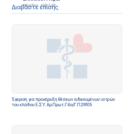
Μέγεθος: 488.5 KB
Διαβάστε επίσης
Έγκριση για προκήρυξη θέσεων ειδικευμένων ιατρών
του κλάδου Ε.Σ.Υ. Αρ.Πρωτ.:Γ4α/Γ.Π.29105