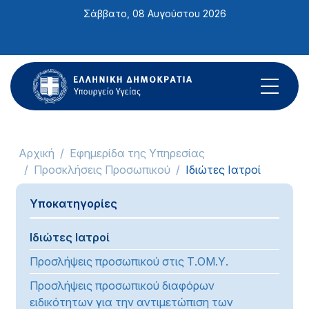
Σημείωση:
Σάββατο, 08 Αυγούστου 2026
Αυτός
ο
ιστότοπος
περιλαμβάνει
ένα
σύστημα
προσβασιμότητας.
Αρχική
Εφημερίδα της Υπηρεσίας
Προσκλήσεις Προσωπικού
Ιδιώτες Ιατροί
Υποκατηγορίες
Ιδιώτες Ιατροί
Προσλήψεις προσωπικού στις Τ.ΟΜ.Υ.
Προσλήψεις προσωπικού διαφόρων
ειδικότητων για την αντιμετώπιση των