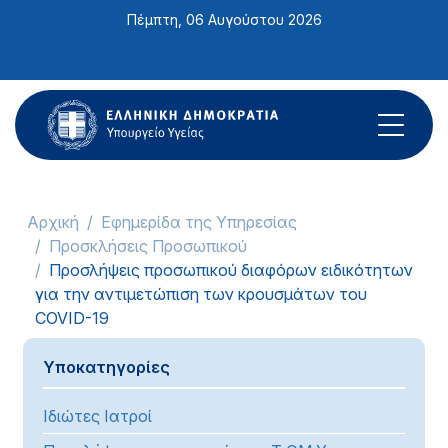
Σημείωση:
Πέμπτη, 06 Αυγούστου 2026
Αυτός
ο
ιστότοπος
περιλαμβάνει
ένα
σύστημα
προσβασιμότητας.
Αρχική
Εφημερίδα της Υπηρεσίας
Προσκλήσεις Προσωπικού
Προσλήψεις προσωπικού διαφόρων ειδικότητων
για την αντιμετώπιση των κρουσμάτων του
COVID-19
Υποκατηγορίες
Ιδιώτες Ιατροί