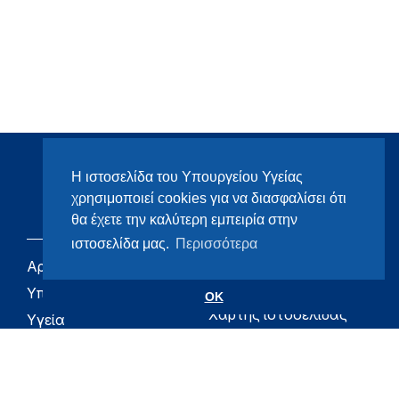
Η ιστοσελίδα του Υπουργείου Υγείας
χρησιμοποιεί cookies για να διασφαλίσει ότι
θα έχετε την καλύτερη εμπειρία στην
ιστοσελίδα μας.
Περισσότερα
Αρχική
eHealth - Ηλεκτρονική
Υγεία
Υπουργείο
OK
Χάρτης ιστοσελίδας
Υγεία
Όροι χρήσης
Εφημερίδα της
Υπηρεσίας
Δήλωση
προσβασιμότητας
Για τον Πολίτη