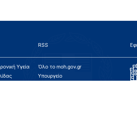
RSS
Εφ
τρονική Υγεία
Όλο το moh.gov.gr
λίδας
Υπουργείο
Υγεία
ασιμότητας
Εφημερίδα της Υπηρεσίας
Για τον Πολίτη
eHealth - Ηλεκτρονική Υγεία