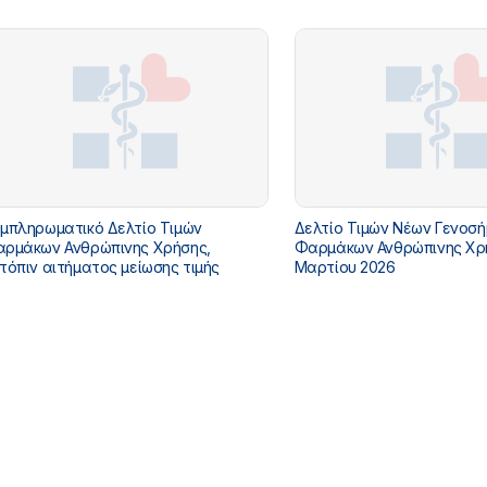
δομένων τους και γ) Μη
οζημιούμενων κατόπιν αιτήματος
απροσαρμογής τιμής
μπληρωματικό Δελτίο Τιμών
Δελτίο Τιμών Νέων Γενοσ
ρμάκων Ανθρώπινης Χρήσης,
Φαρμάκων Ανθρώπινης Χρ
τόπιν αιτήματος μείωσης τιμής
Μαρτίου 2026