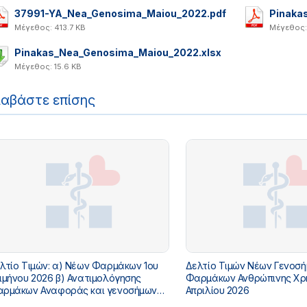
37991-YA_Nea_Genosima_Maiou_2022.pdf
Pinaka
Μέγεθος: 413.7 KB
Μέγεθος:
Pinakas_Nea_Genosima_Maiou_2022.xlsx
Μέγεθος: 15.6 KB
ιαβάστε επίσης
λτίο Τιμών: α) Νέων Φαρμάκων 1ου
Δελτίο Τιμών Νέων Γενοσ
ιμήνου 2026 β) Ανατιμολόγησης
Φαρμάκων Ανθρώπινης Χρ
ρμάκων Αναφοράς και γενοσήμων
Απριλίου 2026
τών, λόγω λήξης της προστασίας