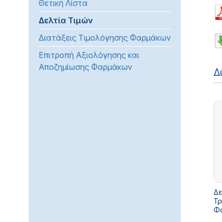
Θετική Λίστα
προβλήματα
Δελτία Τιμών
όρασης
που
Διατάξεις Τιμολόγησης Φαρμάκων
χρησιμοποιούν
Επιτροπή Αξιολόγησης και
πρόγραμμα
Αποζημίωσης Φαρμάκων
ανάγνωσης
Δ
οθόνης
Πατήστε
Control-
F10
για
να
ανοίξετε
ένα
μενού
προσβασιμότητας.
Δε
Τρ
Φα
αυ