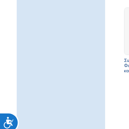
δε
απ
Αν
Συ
Φα
κα
Προσιτότητα