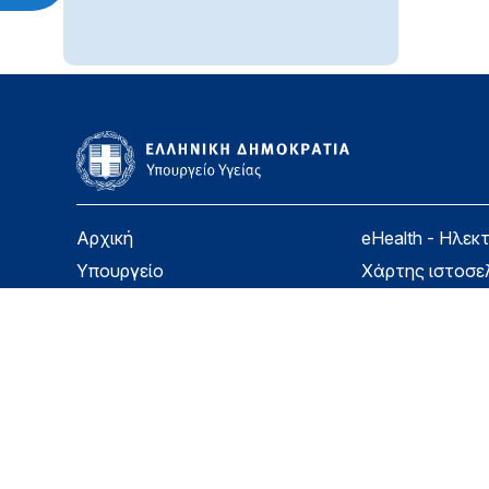
Αρχική
eHealth - Ηλεκ
Υπουργείο
Χάρτης ιστοσε
Υγεία
Όροι χρήσης
Εφημερίδα της Υπηρεσίας
Δήλωση προσβ
Για τον Πολίτη
Επικοινωνία