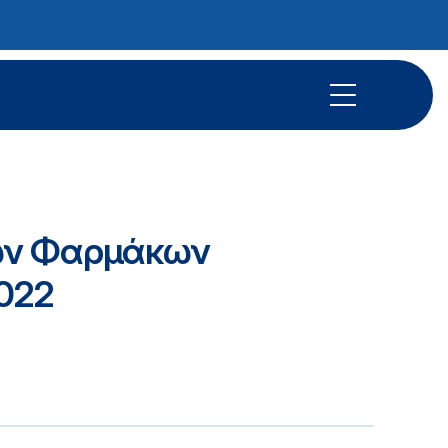
μων Φαρμάκων
022