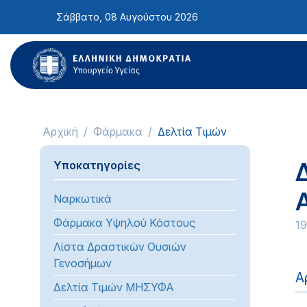
Σημείωση:
Σάββατο, 08 Αυγούστου 2026
Αυτός
ο
ιστότοπος
περιλαμβάνει
ένα
σύστημα
προσβασιμότητας.
Αρχική
Φάρμακα
Δελτία Τιμών
Πατήστε
Control-
Υποκατηγορίες
F11
για
Ναρκωτικά
να
προσαρμόσετε
Φάρμακα Υψηλού Κόστους
1
τον
Λίστα Δραστικών Ουσιών
ιστότοπο
Γενοσήμων
στα
Α
Δελτία Τιμών ΜΗΣΥΦΑ
άτομα
με