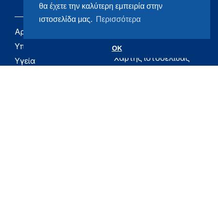
θα έχετε την καλύτερη εμπειρία στην
ιστοσελίδα μας.
Περισσότερα
Αρχική
eHealth - Ηλεκτρονική
Υγεία
Υπουργείο
OK
Χάρτης ιστοσελίδας
Υγεία
Όροι χρήσης
Εφημερίδα της
Υπηρεσίας
Δήλωση
προσβασιμότητας
Για τον Πολίτη
Επικοινωνία
RSS
Όλο το moh.gov.gr
Υπουργείο