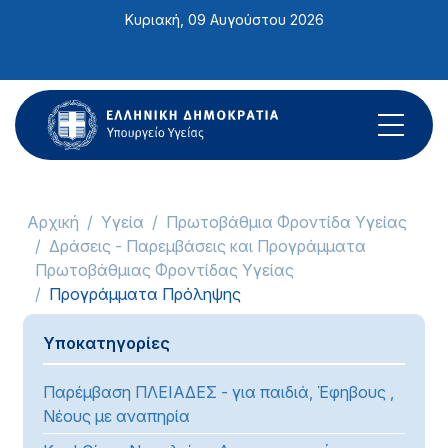
Σημείωση:
Κυριακή, 09 Αυγούστου 2026
Αυτός
ο
ιστότοπος
περιλαμβάνει
ένα
σύστημα
προσβασιμότητας.
Αρχική
Υγεία
Πρωτοβάθμια Φροντίδα Υγείας
Δράσεις - Παρεμβάσεις και Προγράμματα
Πρωτοβάθμιας Φροντίδας Υγείας
Προγράμματα Πρόληψης
Υποκατηγορίες
Παρέμβαση ΠΛΕΙΑΔΕΣ - για παιδιά, Έφηβους ,
Νέους με αναπηρία