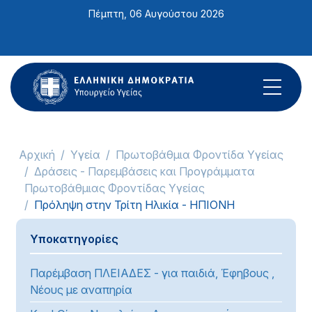
Σημείωση:
Πέμπτη, 06 Αυγούστου 2026
Αυτός
ο
ιστότοπος
περιλαμβάνει
ένα
σύστημα
προσβασιμότητας.
Αρχική
Υγεία
Πρωτοβάθμια Φροντίδα Υγείας
Δράσεις - Παρεμβάσεις και Προγράμματα
Πρωτοβάθμιας Φροντίδας Υγείας
Πρόληψη στην Τρίτη Ηλικία - ΗΠΙΟΝΗ
Υποκατηγορίες
Παρέμβαση ΠΛΕΙΑΔΕΣ - για παιδιά, Έφηβους ,
Νέους με αναπηρία