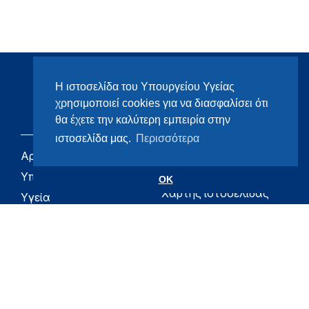
Η ιστοσελίδα του Υπουργείου Υγείας
χρησιμοποιεί cookies για να διασφαλίσει ότι
θα έχετε την καλύτερη εμπειρία στην
ιστοσελίδα μας.
Περισσότερα
Αρχική
eHealth - Ηλεκτρονική
Υγεία
Υπουργείο
OK
Χάρτης ιστοσελίδας
Υγεία
Όροι χρήσης
Εφημερίδα της
Υπηρεσίας
Δήλωση
προσβασιμότητας
Για τον Πολίτη
Επικοινωνία