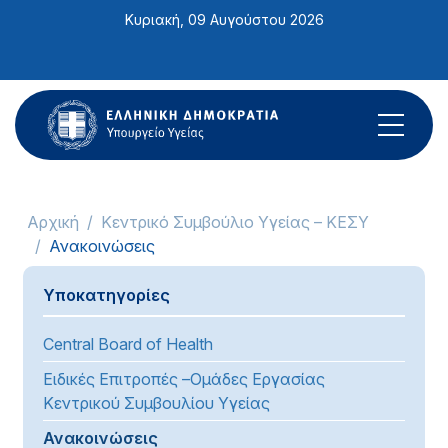
Σημείωση:
Κυριακή, 09 Αυγούστου 2026
Αυτός
ο
ιστότοπος
περιλαμβάνει
ένα
σύστημα
προσβασιμότητας.
Αρχική
Κεντρικό Συμβούλιο Υγείας – ΚΕΣΥ
Ανακοινώσεις
Υποκατηγορίες
Central Board of Health
Ειδικές Επιτροπές –Ομάδες Εργασίας
Κεντρικού Συμβουλίου Υγείας
Ανακοινώσεις