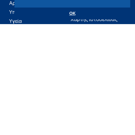
Αρχική
eHealth - Ηλεκτρονική
Υγεία
Υπουργείο
OK
Χάρτης ιστοσελίδας
Υγεία
Όροι χρήσης
Εφημερίδα της
Υπηρεσίας
Δήλωση
προσβασιμότητας
Για τον Πολίτη
Επικοινωνία
RSS
Όλο το moh.gov.gr
Υπουργείο
Υγεία
Εφημερίδα της Υπηρεσίας