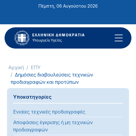
Σημείωση:
Πέμπτη, 06 Αυγούστου 2026
Αυτός
ο
ιστότοπος
περιλαμβάνει
ένα
σύστημα
προσβασιμότητας.
Αρχική
ΕΠΥ
Δημόσιες διαβουλεύσεις τεχνικών
προδιαγραφών και προτύπων
Υποκατηγορίες
Ενιαίες τεχνικές προδιαγραφές
Αποφάσεις έγκρισης ή μη τεχνικών
προδιαγραφών