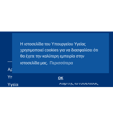
Η ιστοσελίδα του Υπουργείου Υγείας
χρησιμοποιεί cookies για να διασφαλίσει ότι
θα έχετε την καλύτερη εμπειρία στην
ιστοσελίδα μας.
Περισσότερα
Αρχική
eHealth - Ηλεκτρονική
Υγεία
Υπουργείο
OK
Χάρτης ιστοσελίδας
Υγεία
Όροι χρήσης
Εφημερίδα της
Υπηρεσίας
Δήλωση
προσβασιμότητας
Για τον Πολίτη
Επικοινωνία