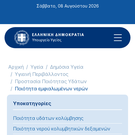
Σημείωση:
Σάββατο, 08 Αυγούστου 2026
Αυτός
ο
ιστότοπος
περιλαμβάνει
ένα
σύστημα
προσβασιμότητας.
Αρχική
Υγεία
Δημόσια Υγεία
Υγιεινή Περιβάλλοντος
Προστασία Ποιότητας Υδάτων
Ποιότητα εμφιαλωμένων νερών
Υποκατηγορίες
Ποιότητα υδάτων κολύμβησης
Ποιότητα νερού κολυμβητικών δεξαμενών