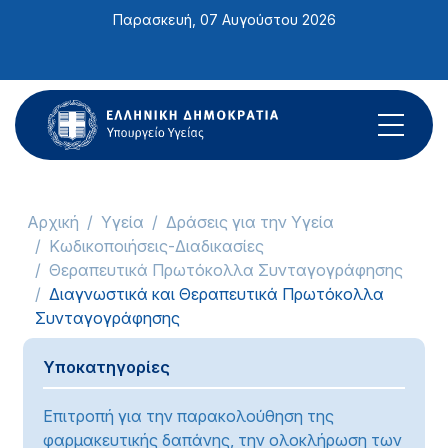
Σημείωση:
Παρασκευή, 07 Αυγούστου 2026
Αυτός
ο
ιστότοπος
περιλαμβάνει
ένα
σύστημα
προσβασιμότητας.
Αρχική
Υγεία
Δράσεις για την Υγεία
Κωδικοποιήσεις-Διαδικασίες
Θεραπευτικά Πρωτόκολλα Συνταγογράφησης
Διαγνωστικά και Θεραπευτικά Πρωτόκολλα
Συνταγογράφησης
Υποκατηγορίες
Επιτροπή για την παρακολούθηση της
φαρμακευτικής δαπάνης, την ολοκλήρωση των