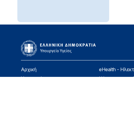
Αρχική
eHealth - Ηλεκ
Υπουργείο
Χάρτης ιστοσε
Υγεία
Όροι χρήσης
Εφημερίδα της Υπηρεσίας
Δήλωση προσβ
Για τον Πολίτη
Επικοινωνία