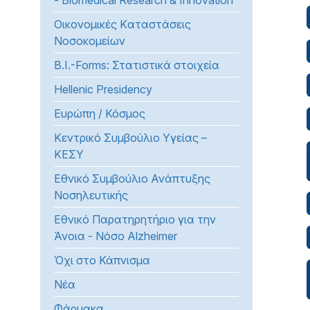
- Biomedical Research & Innovation
προβλήματα
Οικονομικές Kαταστάσεις
όρασης
Νοσοκομείων
που
χρησιμοποιούν
B.I.-Forms: Στατιστικά στοιχεία
πρόγραμμα
Hellenic Presidency
ανάγνωσης
οθόνης
Ευρώπη / Κόσμος
Πατήστε
Κεντρικό Συμβούλιο Υγείας –
Control-
ΚΕΣΥ
F10
Εθνικό Συμβούλιο Ανάπτυξης
για
Νοσηλευτικής
να
ανοίξετε
Εθνικό Παρατηρητήριο για την
ένα
Άνοια - Νόσο Alzheimer
μενού
Όχι στο Κάπνισμα
προσβασιμότητας.
Νέα
Φάρμακα