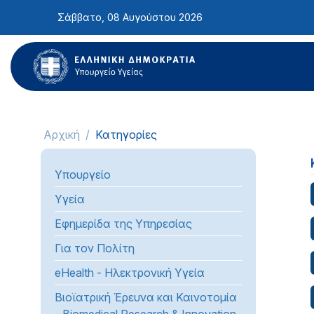
Σημείωση:
Σάββατο, 08 Αυγούστου 2026
Αυτός
ο
ιστότοπος
περιλαμβάνει
ένα
σύστημα
προσβασιμότητας.
Αρχική
Κατηγορίες
Πατήστε
Control-
Υπουργείο
F11
για
Υγεία
να
Εφημερίδα της Υπηρεσίας
προσαρμόσετε
τον
Για τον Πολίτη
ιστότοπο
eHealth - Ηλεκτρονική Υγεία
στα
άτομα
Βιοϊατρική Έρευνα και Καινοτομία
με