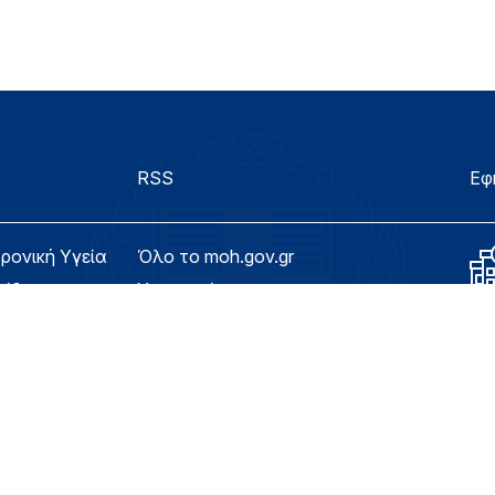
RSS
Εφ
τρονική Υγεία
Όλο το moh.gov.gr
λίδας
Υπουργείο
Υγεία
ασιμότητας
Εφημερίδα της Υπηρεσίας
Για τον Πολίτη
eHealth - Ηλεκτρονική Υγεία