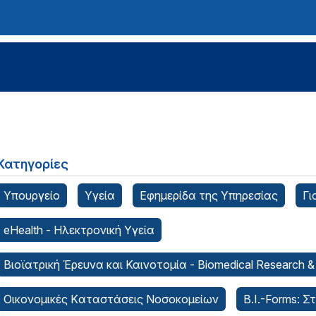
Κατηγορίες
Υπουργείο
Υγεία
Εφημερίδα της Υπηρεσίας
Γι
eHealth - Ηλεκτρονική Υγεία
Βιοϊατρική Έρευνα και Καινοτομία - Biomedical Research &
Οικονομικές Kαταστάσεις Νοσοκομείων
B.I.-Forms: Σ