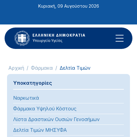
Σημείωση:
Κυριακή, 09 Αυγούστου 2026
Αυτός
ο
ιστότοπος
περιλαμβάνει
ένα
σύστημα
προσβασιμότητας.
Αρχική
Φάρμακα
Δελτία Τιμών
Υποκατηγορίες
Ναρκωτικά
Φάρμακα Υψηλού Κόστους
Λίστα Δραστικών Ουσιών Γενοσήμων
Δελτία Τιμών ΜΗΣΥΦΑ