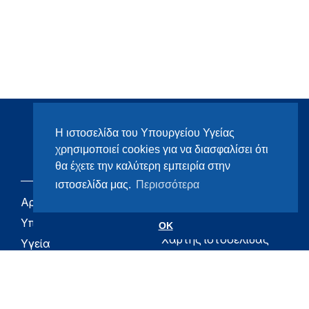
Η ιστοσελίδα του Υπουργείου Υγείας
χρησιμοποιεί cookies για να διασφαλίσει ότι
θα έχετε την καλύτερη εμπειρία στην
ιστοσελίδα μας.
Περισσότερα
Αρχική
eHealth - Ηλεκτρονική
Υγεία
Υπουργείο
OK
Χάρτης ιστοσελίδας
Υγεία
Όροι χρήσης
Εφημερίδα της
Υπηρεσίας
Δήλωση
προσβασιμότητας
Για τον Πολίτη