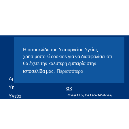
Η ιστοσελίδα του Υπουργείου Υγείας
χρησιμοποιεί cookies για να διασφαλίσει ότι
θα έχετε την καλύτερη εμπειρία στην
ιστοσελίδα μας.
Περισσότερα
Αρχική
eHealth - Ηλεκτρονική
Υγεία
Υπουργείο
OK
Χάρτης ιστοσελίδας
Υγεία
Όροι χρήσης
Εφημερίδα της
Υπηρεσίας
Δήλωση
προσβασιμότητας
Για τον Πολίτη
Επικοινωνία