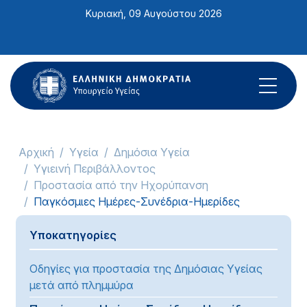
Σημείωση:
Κυριακή, 09 Αυγούστου 2026
Αυτός
ο
ιστότοπος
περιλαμβάνει
ένα
σύστημα
προσβασιμότητας.
Αρχική
Υγεία
Δημόσια Υγεία
Υγιεινή Περιβάλλοντος
Προστασία από την Ηχορύπανση
Παγκόσμιες Ημέρες-Συνέδρια-Ημερίδες
Υποκατηγορίες
Οδηγίες για προστασία της Δημόσιας Υγείας
μετά από πλημμύρα