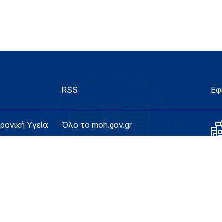
RSS
Εφ
τρονική Υγεία
Όλο το moh.gov.gr
λίδας
Υπουργείο
Υγεία
ασιμότητας
Εφημερίδα της Υπηρεσίας
Για τον Πολίτη
eHealth - Ηλεκτρονική Υγεία