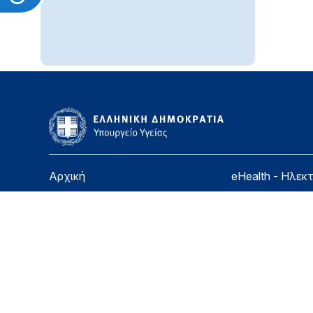
Αρχική
eHealth - Ηλεκ
Υπουργείο
Χάρτης ιστοσε
Υγεία
Όροι χρήσης
Εφημερίδα της Υπηρεσίας
Δήλωση προσβ
Για τον Πολίτη
Επικοινωνία