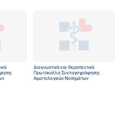
ερυθροποιητικού παράγοντα σε χρόνια
νεφρική νόσο
ικά
Διαγνωστικά και Θεραπευτικά
φησης
Πρωτόκολλα Συνταγογράφησης
ων
Αιματολογικών Νοσημάτων