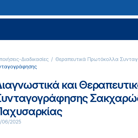
ποιήσεις-Διαδικασίες
Θεραπευτικά Πρωτόκολλα Συντα
υνταγογράφησης
Διαγνωστικά και Θεραπευτι
Συνταγογράφησης Σακχαρώδ
Παχυσαρκίας
8/06/2025