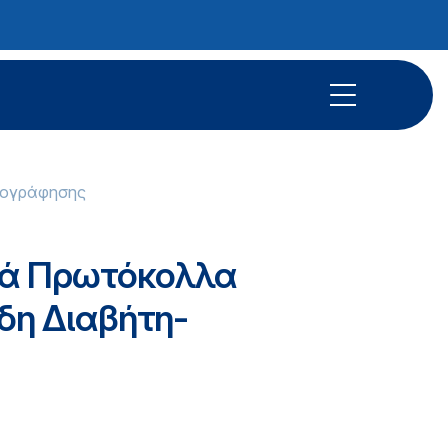
γογράφησης
κά Πρωτόκολλα
η Διαβήτη-