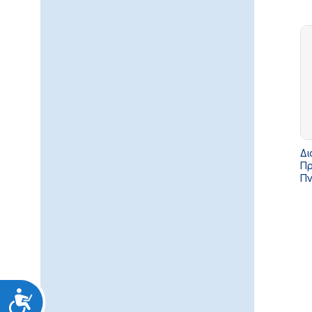
Δι
Πρ
Πν
Προσιτότητα