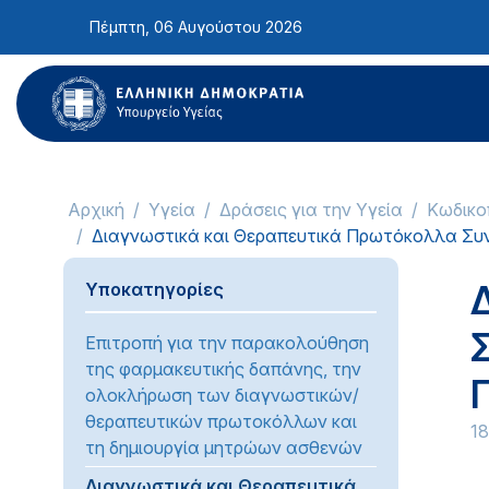
Σημείωση:
Πέμπτη, 06 Αυγούστου 2026
Αυτός
ο
ιστότοπος
περιλαμβάνει
ένα
σύστημα
προσβασιμότητας.
Αρχική
Υγεία
Δράσεις για την Υγεία
Κωδικο
Πατήστε
Διαγνωστικά και Θεραπευτικά Πρωτόκολλα Σ
Control-
F11
Υποκατηγορίες
για
να
Επιτροπή για την παρακολούθηση
προσαρμόσετε
της φαρμακευτικής δαπάνης, την
τον
ολοκλήρωση των διαγνωστικών/
ιστότοπο
θεραπευτικών πρωτοκόλλων και
1
στα
τη δημιουργία μητρώων ασθενών
άτομα
με
Διαγνωστικά και Θεραπευτικά