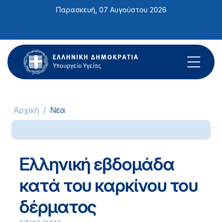
Σημείωση:
Παρασκευή, 07 Αυγούστου 2026
Αυτός
ο
ιστότοπος
περιλαμβάνει
ένα
σύστημα
προσβασιμότητας.
Αρχική
Νέα
Ελληνική εβδομάδα
κατά του καρκίνου του
δέρματος