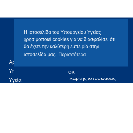
Η ιστοσελίδα του Υπουργείου Υγείας
χρησιμοποιεί cookies για να διασφαλίσει ότι
θα έχετε την καλύτερη εμπειρία στην
ιστοσελίδα μας.
Περισσότερα
Αρχική
eHealth - Ηλεκτρονική
Υγεία
Υπουργείο
OK
Χάρτης ιστοσελίδας
Υγεία
Όροι χρήσης
Εφημερίδα της
Υπηρεσίας
Δήλωση
προσβασιμότητας
Για τον Πολίτη
Επικοινωνία